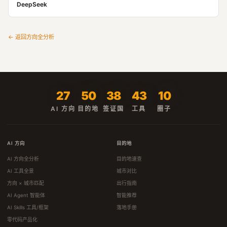
DeepSeek
← 返回方向全分析
27
50
38
43
10
AI 方向
目的地
签证国
工具
圈子
AI 方向
目的地
AI 方向全分析
目的地速查
AI 工具全景
城市对比
方向 × 城市匹配
出行指南
AI Agent 智能体
智能推荐
AI Skills 工具/框架
落地手册
零代码产品化