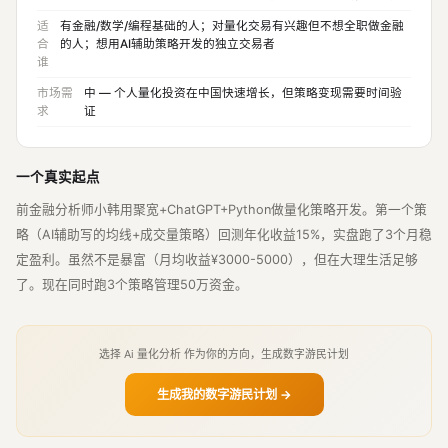
适
有金融/数学/编程基础的人；对量化交易有兴趣但不想全职做金融
合
的人；想用AI辅助策略开发的独立交易者
谁
市场需
中 — 个人量化投资在中国快速增长，但策略变现需要时间验
求
证
一个真实起点
前金融分析师小韩用聚宽+ChatGPT+Python做量化策略开发。第一个策
略（AI辅助写的均线+成交量策略）回测年化收益15%，实盘跑了3个月稳
定盈利。虽然不是暴富（月均收益¥3000-5000），但在大理生活足够
了。现在同时跑3个策略管理50万资金。
选择 Ai 量化分析 作为你的方向，生成数字游民计划
生成我的数字游民计划 →