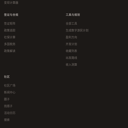
变现计算器
签证与合规
工具与规划
签证矩阵
全部工具
政策追踪
生成数字游民计划
社保计算
盈利方向
多国税务
开发计划
政策解读
收藏列表
出发路线
收入测算
社区
社区广场
新闻中心
圈子
找搭子
活动日历
搜索