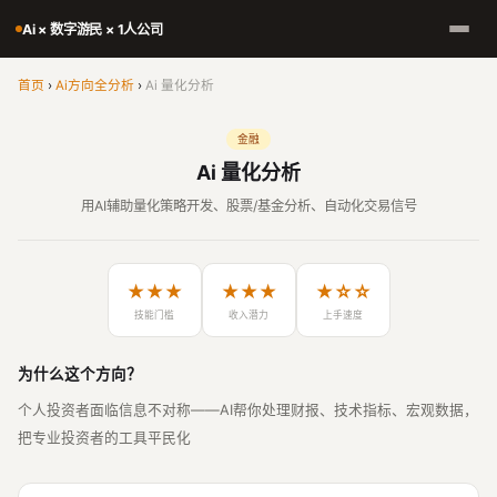
Ai × 数字游民 × 1人公司
首页
›
Ai方向全分析
›
Ai 量化分析
金融
Ai 量化分析
用AI辅助量化策略开发、股票/基金分析、自动化交易信号
★★★
★★★
★☆☆
技能门槛
收入潜力
上手速度
为什么这个方向？
个人投资者面临信息不对称——AI帮你处理财报、技术指标、宏观数据，
把专业投资者的工具平民化