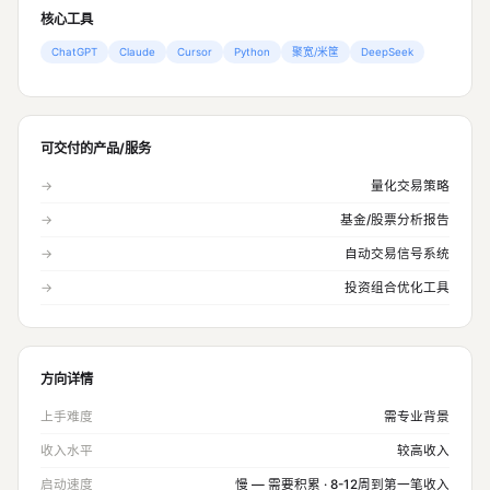
核心工具
ChatGPT
Claude
Cursor
Python
聚宽/米筐
DeepSeek
可交付的产品/服务
→
量化交易策略
→
基金/股票分析报告
→
自动交易信号系统
→
投资组合优化工具
方向详情
上手难度
需专业背景
收入水平
较高收入
启动速度
慢 — 需要积累 · 8-12周到第一笔收入