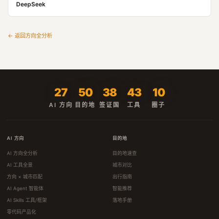
DeepSeek
← 返回方向全分析
27
50
38
43
10
AI 方向
目的地
签证国
工具
圈子
AI 方向
目的地
AI 方向全分析
目的地速查
AI 工具全景
城市对比
方向 × 城市匹配
出行指南
AI Agent 智能体
智能推荐
AI Skills 工具/框架
落地手册
零代码产品化