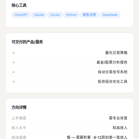
核心工具
ChatGPT
Claude
Cursor
Python
聚宽/米筐
DeepSeek
可交付的产品/服务
→
量化交易策略
→
基金/股票分析报告
→
自动交易信号系统
→
投资组合优化工具
方向详情
上手难度
需专业背景
收入水平
较高收入
启动速度
慢 — 需要积累 · 8-12周到第一笔收入