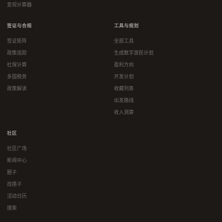
变现计算器
签证与合规
工具与规划
签证矩阵
全部工具
政策追踪
生成数字游民计划
社保计算
盈利方向
多国税务
开发计划
政策解读
收藏列表
出发路线
收入测算
社区
社区广场
新闻中心
圈子
找搭子
活动日历
搜索