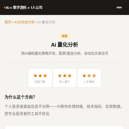
Ai × 数字游民 × 1人公司
首页
›
Ai方向全分析
›
Ai 量化分析
金融
Ai 量化分析
用AI辅助量化策略开发、股票/基金分析、自动化交易信号
★★★
★★★
★☆☆
技能门槛
收入潜力
上手速度
为什么这个方向？
个人投资者面临信息不对称——AI帮你处理财报、技术指标、宏观数据，
把专业投资者的工具平民化