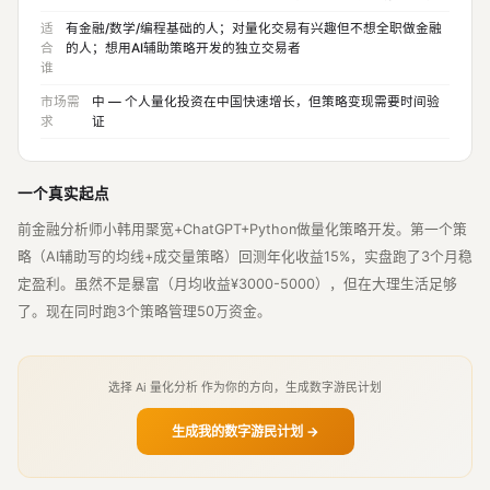
适
有金融/数学/编程基础的人；对量化交易有兴趣但不想全职做金融
合
的人；想用AI辅助策略开发的独立交易者
谁
市场需
中 — 个人量化投资在中国快速增长，但策略变现需要时间验
求
证
一个真实起点
前金融分析师小韩用聚宽+ChatGPT+Python做量化策略开发。第一个策
略（AI辅助写的均线+成交量策略）回测年化收益15%，实盘跑了3个月稳
定盈利。虽然不是暴富（月均收益¥3000-5000），但在大理生活足够
了。现在同时跑3个策略管理50万资金。
选择 Ai 量化分析 作为你的方向，生成数字游民计划
生成我的数字游民计划 →