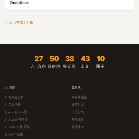
DeepSeek
← 返回方向全分析
27
50
38
43
10
AI 方向
目的地
签证国
工具
圈子
AI 方向
目的地
AI 方向全分析
目的地速查
AI 工具全景
城市对比
方向 × 城市匹配
出行指南
AI Agent 智能体
智能推荐
AI Skills 工具/框架
落地手册
零代码产品化