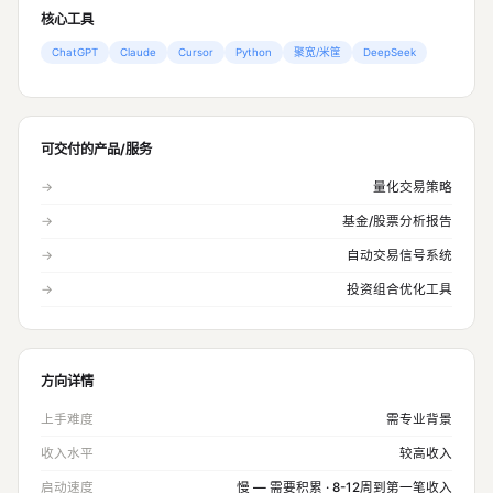
核心工具
ChatGPT
Claude
Cursor
Python
聚宽/米筐
DeepSeek
可交付的产品/服务
→
量化交易策略
→
基金/股票分析报告
→
自动交易信号系统
→
投资组合优化工具
方向详情
上手难度
需专业背景
收入水平
较高收入
启动速度
慢 — 需要积累 · 8-12周到第一笔收入