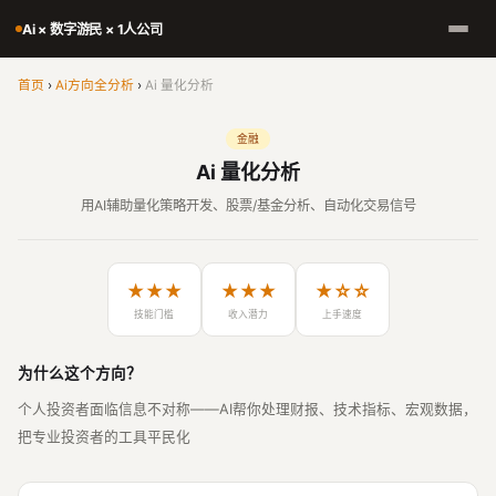
Ai × 数字游民 × 1人公司
首页
›
Ai方向全分析
›
Ai 量化分析
金融
Ai 量化分析
用AI辅助量化策略开发、股票/基金分析、自动化交易信号
★★★
★★★
★☆☆
技能门槛
收入潜力
上手速度
为什么这个方向？
个人投资者面临信息不对称——AI帮你处理财报、技术指标、宏观数据，
把专业投资者的工具平民化