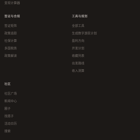
变现计算器
签证与合规
工具与规划
签证矩阵
全部工具
政策追踪
生成数字游民计划
社保计算
盈利方向
多国税务
开发计划
政策解读
收藏列表
出发路线
收入测算
社区
社区广场
新闻中心
圈子
找搭子
活动日历
搜索