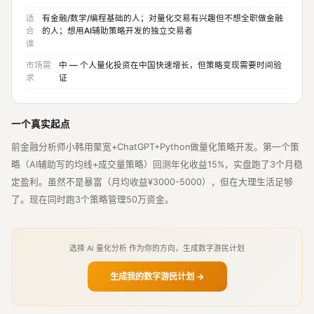
适
有金融/数学/编程基础的人；对量化交易有兴趣但不想全职做金融
合
的人；想用AI辅助策略开发的独立交易者
谁
市场需
中 — 个人量化投资在中国快速增长，但策略变现需要时间验
求
证
一个真实起点
前金融分析师小韩用聚宽+ChatGPT+Python做量化策略开发。第一个策
略（AI辅助写的均线+成交量策略）回测年化收益15%，实盘跑了3个月稳
定盈利。虽然不是暴富（月均收益¥3000-5000），但在大理生活足够
了。现在同时跑3个策略管理50万资金。
选择 Ai 量化分析 作为你的方向，生成数字游民计划
生成我的数字游民计划 →