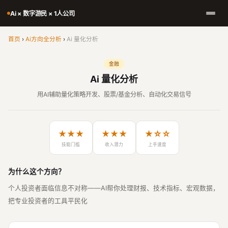
Ai × 数字游民 × 1人公司
首页
›
Ai方向全分析
›
Ai 量化分析
金融
Ai 量化分析
用AI辅助量化策略开发、股票/基金分析、自动化交易信号
★★★
★★★
★☆☆
技能门槛
收入潜力
上手速度
为什么这个方向？
个人投资者面临信息不对称——AI帮你处理财报、技术指标、宏观数据，
把专业投资者的工具平民化