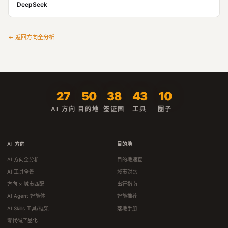
DeepSeek
← 返回方向全分析
27
50
38
43
10
AI 方向
目的地
签证国
工具
圈子
AI 方向
目的地
AI 方向全分析
目的地速查
AI 工具全景
城市对比
方向 × 城市匹配
出行指南
AI Agent 智能体
智能推荐
AI Skills 工具/框架
落地手册
零代码产品化