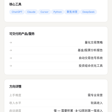
核心工具
ChatGPT
Claude
Cursor
Python
聚宽/米筐
DeepSeek
可交付的产品/服务
→
量化交易策略
→
基金/股票分析报告
→
自动交易信号系统
→
投资组合优化工具
方向详情
上手难度
需专业背景
收入水平
较高收入
启动速度
慢 — 需要积累 · 8-12周到第一笔收入