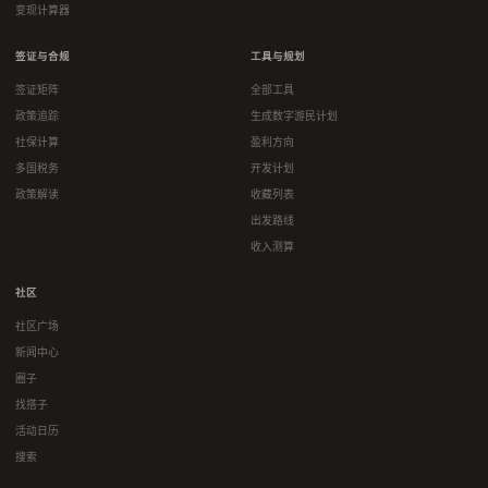
变现计算器
签证与合规
工具与规划
签证矩阵
全部工具
政策追踪
生成数字游民计划
社保计算
盈利方向
多国税务
开发计划
政策解读
收藏列表
出发路线
收入测算
社区
社区广场
新闻中心
圈子
找搭子
活动日历
搜索