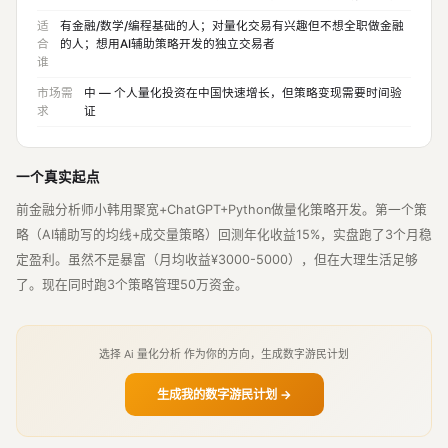
适
有金融/数学/编程基础的人；对量化交易有兴趣但不想全职做金融
合
的人；想用AI辅助策略开发的独立交易者
谁
市场需
中 — 个人量化投资在中国快速增长，但策略变现需要时间验
求
证
一个真实起点
前金融分析师小韩用聚宽+ChatGPT+Python做量化策略开发。第一个策
略（AI辅助写的均线+成交量策略）回测年化收益15%，实盘跑了3个月稳
定盈利。虽然不是暴富（月均收益¥3000-5000），但在大理生活足够
了。现在同时跑3个策略管理50万资金。
选择 Ai 量化分析 作为你的方向，生成数字游民计划
生成我的数字游民计划 →