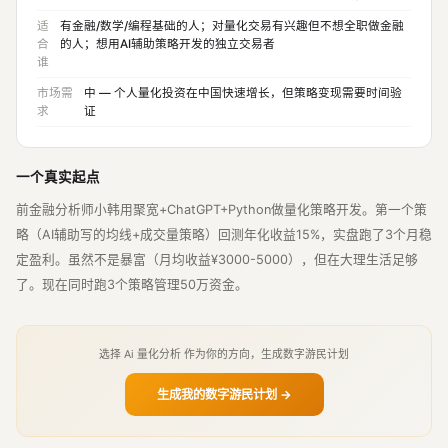
适
有金融/数学/编程基础的人；对量化交易有兴趣但不想全职做金融
合
的人；想用AI辅助策略开发的独立交易者
谁
市场需
中 — 个人量化投资在中国快速增长，但策略变现需要时间验
求
证
一个真实起点
前金融分析师小韩用聚宽+ChatGPT+Python做量化策略开发。第一个策
略（AI辅助写的均线+成交量策略）回测年化收益15%，实盘跑了3个月稳
定盈利。虽然不是暴富（月均收益¥3000-5000），但在大理生活足够
了。现在同时跑3个策略管理50万资金。
选择 Ai 量化分析 作为你的方向，生成数字游民计划
生成我的数字游民计划 →