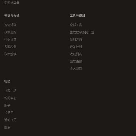
变现计算器
签证与合规
工具与规划
签证矩阵
全部工具
政策追踪
生成数字游民计划
社保计算
盈利方向
多国税务
开发计划
政策解读
收藏列表
出发路线
收入测算
社区
社区广场
新闻中心
圈子
找搭子
活动日历
搜索