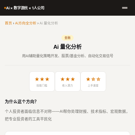
Ai × 数字游民 × 1人公司
首页
›
Ai方向全分析
›
Ai 量化分析
金融
Ai 量化分析
用AI辅助量化策略开发、股票/基金分析、自动化交易信号
★★★
★★★
★☆☆
技能门槛
收入潜力
上手速度
为什么这个方向？
个人投资者面临信息不对称——AI帮你处理财报、技术指标、宏观数据，
把专业投资者的工具平民化