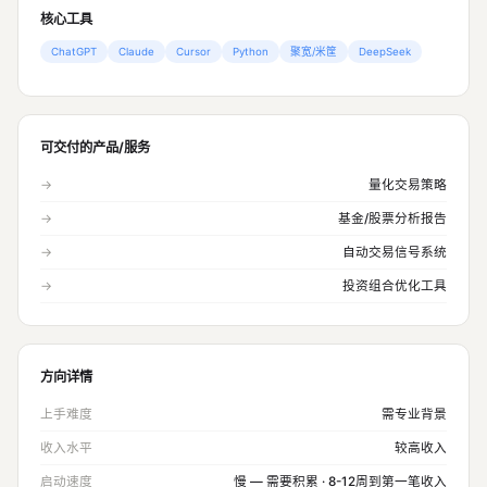
核心工具
ChatGPT
Claude
Cursor
Python
聚宽/米筐
DeepSeek
可交付的产品/服务
→
量化交易策略
→
基金/股票分析报告
→
自动交易信号系统
→
投资组合优化工具
方向详情
上手难度
需专业背景
收入水平
较高收入
启动速度
慢 — 需要积累 · 8-12周到第一笔收入