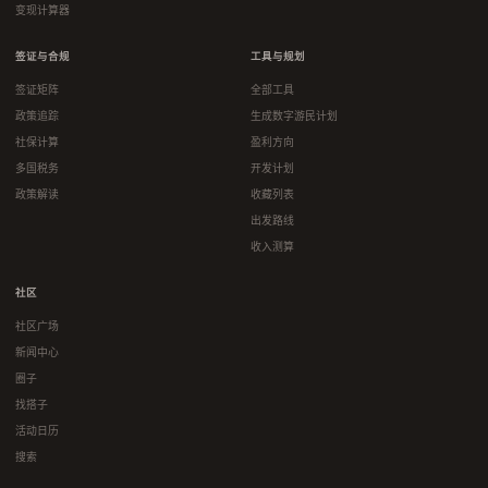
变现计算器
签证与合规
工具与规划
签证矩阵
全部工具
政策追踪
生成数字游民计划
社保计算
盈利方向
多国税务
开发计划
政策解读
收藏列表
出发路线
收入测算
社区
社区广场
新闻中心
圈子
找搭子
活动日历
搜索