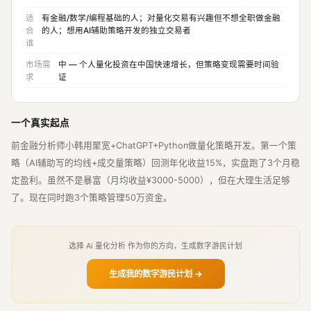
适
有金融/数学/编程基础的人；对量化交易有兴趣但不想全职做金融
合
的人；想用AI辅助策略开发的独立交易者
谁
市场需
中 — 个人量化投资在中国快速增长，但策略变现需要时间验
求
证
一个真实起点
前金融分析师小韩用聚宽+ChatGPT+Python做量化策略开发。第一个策
略（AI辅助写的均线+成交量策略）回测年化收益15%，实盘跑了3个月稳
定盈利。虽然不是暴富（月均收益¥3000-5000），但在大理生活足够
了。现在同时跑3个策略管理50万资金。
选择 Ai 量化分析 作为你的方向，生成数字游民计划
生成我的数字游民计划 →