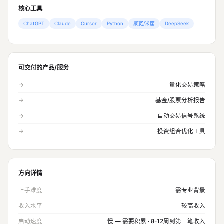
核心工具
ChatGPT
Claude
Cursor
Python
聚宽/米筐
DeepSeek
可交付的产品/服务
→
量化交易策略
→
基金/股票分析报告
→
自动交易信号系统
→
投资组合优化工具
方向详情
上手难度
需专业背景
收入水平
较高收入
启动速度
慢 — 需要积累 · 8-12周到第一笔收入