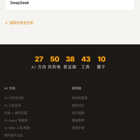
DeepSeek
← 返回方向全分析
27
50
38
43
10
AI 方向
目的地
签证国
工具
圈子
AI 方向
目的地
AI 方向全分析
目的地速查
AI 工具全景
城市对比
方向 × 城市匹配
出行指南
AI Agent 智能体
智能推荐
AI Skills 工具/框架
落地手册
零代码产品化