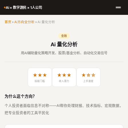
Ai × 数字游民 × 1人公司
首页
›
Ai方向全分析
›
Ai 量化分析
金融
Ai 量化分析
用AI辅助量化策略开发、股票/基金分析、自动化交易信号
★★★
★★★
★☆☆
技能门槛
收入潜力
上手速度
为什么这个方向？
个人投资者面临信息不对称——AI帮你处理财报、技术指标、宏观数据，
把专业投资者的工具平民化