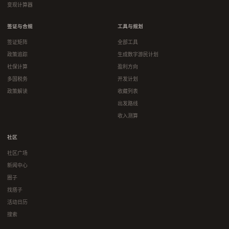
变现计算器
签证与合规
工具与规划
签证矩阵
全部工具
政策追踪
生成数字游民计划
社保计算
盈利方向
多国税务
开发计划
政策解读
收藏列表
出发路线
收入测算
社区
社区广场
新闻中心
圈子
找搭子
活动日历
搜索