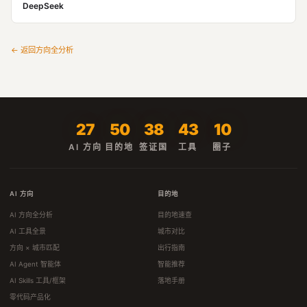
DeepSeek
← 返回方向全分析
27
50
38
43
10
AI 方向
目的地
签证国
工具
圈子
AI 方向
目的地
AI 方向全分析
目的地速查
AI 工具全景
城市对比
方向 × 城市匹配
出行指南
AI Agent 智能体
智能推荐
AI Skills 工具/框架
落地手册
零代码产品化