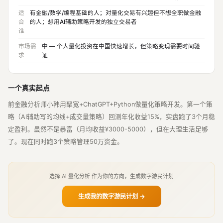
适
有金融/数学/编程基础的人；对量化交易有兴趣但不想全职做金融
合
的人；想用AI辅助策略开发的独立交易者
谁
市场需
中 — 个人量化投资在中国快速增长，但策略变现需要时间验
求
证
一个真实起点
前金融分析师小韩用聚宽+ChatGPT+Python做量化策略开发。第一个策
略（AI辅助写的均线+成交量策略）回测年化收益15%，实盘跑了3个月稳
定盈利。虽然不是暴富（月均收益¥3000-5000），但在大理生活足够
了。现在同时跑3个策略管理50万资金。
选择 Ai 量化分析 作为你的方向，生成数字游民计划
生成我的数字游民计划 →