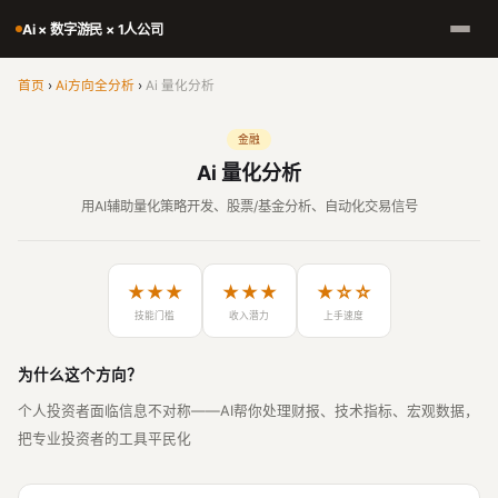
Ai × 数字游民 × 1人公司
首页
›
Ai方向全分析
›
Ai 量化分析
金融
Ai 量化分析
用AI辅助量化策略开发、股票/基金分析、自动化交易信号
★★★
★★★
★☆☆
技能门槛
收入潜力
上手速度
为什么这个方向？
个人投资者面临信息不对称——AI帮你处理财报、技术指标、宏观数据，
把专业投资者的工具平民化