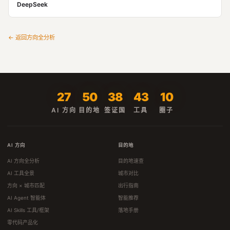
DeepSeek
← 返回方向全分析
27
50
38
43
10
AI 方向
目的地
签证国
工具
圈子
AI 方向
目的地
AI 方向全分析
目的地速查
AI 工具全景
城市对比
方向 × 城市匹配
出行指南
AI Agent 智能体
智能推荐
AI Skills 工具/框架
落地手册
零代码产品化