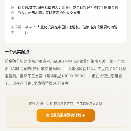
适
有金融/数学/编程基础的人；对量化交易有兴趣但不想全职做金融
合
的人；想用AI辅助策略开发的独立交易者
谁
市场需
中 — 个人量化投资在中国快速增长，但策略变现需要时间验
求
证
一个真实起点
前金融分析师小韩用聚宽+ChatGPT+Python做量化策略开发。第一个策
略（AI辅助写的均线+成交量策略）回测年化收益15%，实盘跑了3个月稳
定盈利。虽然不是暴富（月均收益¥3000-5000），但在大理生活足够
了。现在同时跑3个策略管理50万资金。
选择 Ai 量化分析 作为你的方向，生成数字游民计划
生成我的数字游民计划 →