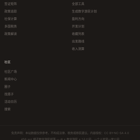
签证矩阵
全部工具
政策追踪
生成数字游民计划
社保计算
盈利方向
多国税务
开发计划
政策解读
收藏列表
出发路线
收入测算
社区
社区广场
新闻中心
圈子
找搭子
活动日历
搜索
免责声明：本站数据仅供参考，不构成法律、税务或移民建议。内容授权：
CC BY-NC-SA 4.0
456.xyz 顺子数字游民部落 — AI × 数字游民 × 1人公司，一个人就是一家公司