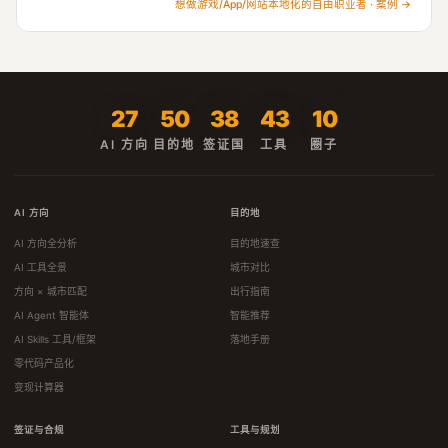
想做游戏/App/网站本地化的自由职业者 · 案例 →
27
50
38
43
10
AI 方向
目的地
签证国
工具
圈子
AI 方向
目的地
AI 方向全分析
目的地速查
AI 工具全景
城市对比
方向 × 城市匹配
出行指南
AI Agent 智能体
智能推荐
AI Skills 工具/框架
落地手册
零代码产品化
变现计算器
签证与合规
工具与规划