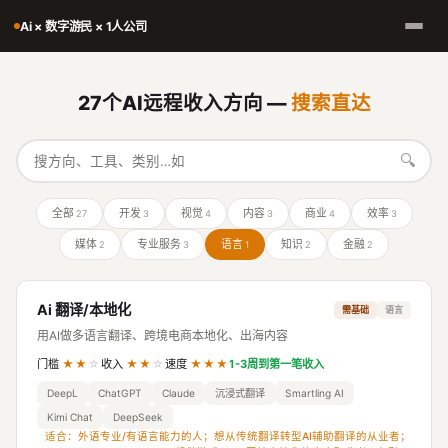
Ai × 数字游民 × 1人公司
27个AI远程收入方向 —
搜索直达
🔍
全部
开发
视觉
内容
商业
效率
27
3
4
3
4
3
媒体
专业服务
语言
知识
金融
2
3
1
2
2
Ai 翻译/本地化
需基础
语言
用AI做多语言翻译、跨境电商本地化、出海内容
门槛
★★
☆
收入
★★
☆
速度
★★★
1-3周到第一笔收入
DeepL
ChatGPT
Claude
沉浸式翻译
Smartling AI
Kimi Chat
DeepSeek
适合：外语专业/有语言能力的人；想从传统翻译转型AI辅助翻译的从业者；