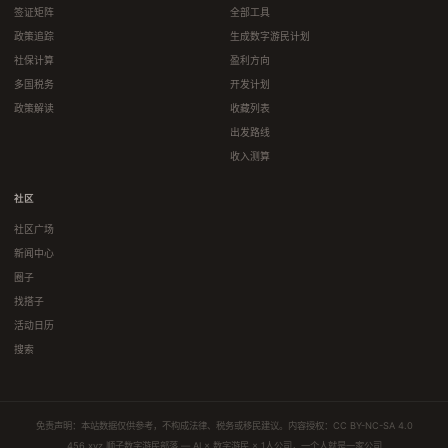
签证矩阵
全部工具
政策追踪
生成数字游民计划
社保计算
盈利方向
多国税务
开发计划
政策解读
收藏列表
出发路线
收入测算
社区
社区广场
新闻中心
圈子
找搭子
活动日历
搜索
免责声明：本站数据仅供参考，不构成法律、税务或移民建议。内容授权：
CC BY-NC-SA 4.0
456.xyz 顺子数字游民部落 — AI × 数字游民 × 1人公司，一个人就是一家公司