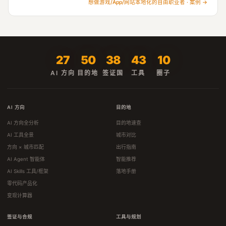
想做游戏/App/网站本地化的自由职业者 · 案例 →
27
50
38
43
10
AI 方向
目的地
签证国
工具
圈子
AI 方向
目的地
AI 方向全分析
目的地速查
AI 工具全景
城市对比
方向 × 城市匹配
出行指南
AI Agent 智能体
智能推荐
AI Skills 工具/框架
落地手册
零代码产品化
变现计算器
签证与合规
工具与规划