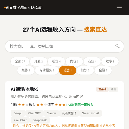
Ai × 数字游民 × 1人公司
27个AI远程收入方向 —
搜索直达
🔍
全部
开发
视觉
内容
商业
效率
27
3
4
3
4
3
媒体
专业服务
语言
知识
金融
2
3
1
2
2
Ai 翻译/本地化
需基础
语言
用AI做多语言翻译、跨境电商本地化、出海内容
门槛
★★
☆
收入
★★
☆
速度
★★★
1-3周到第一笔收入
DeepL
ChatGPT
Claude
沉浸式翻译
Smartling AI
Kimi Chat
DeepSeek
适合：外语专业/有语言能力的人；想从传统翻译转型AI辅助翻译的从业者；