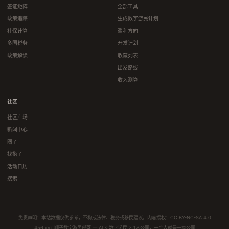
签证矩阵
全部工具
政策追踪
生成数字游民计划
社保计算
盈利方向
多国税务
开发计划
政策解读
收藏列表
出发路线
收入测算
社区
社区广场
新闻中心
圈子
找搭子
活动日历
搜索
免责声明：本站数据仅供参考，不构成法律、税务或移民建议。内容授权：
CC BY-NC-SA 4.0
456.xyz 顺子数字游民部落 — AI × 数字游民 × 1人公司，一个人就是一家公司