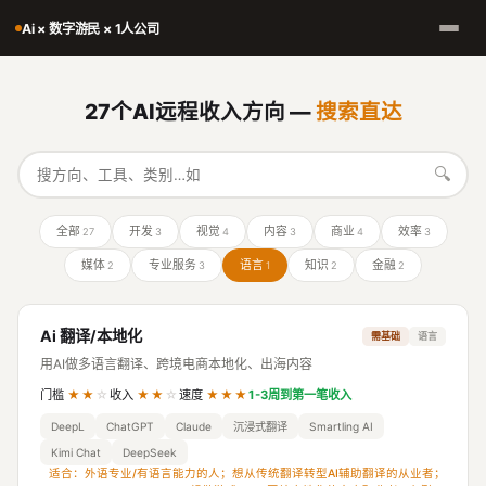
Ai × 数字游民 × 1人公司
27个AI远程收入方向 —
搜索直达
🔍
全部
开发
视觉
内容
商业
效率
27
3
4
3
4
3
媒体
专业服务
语言
知识
金融
2
3
1
2
2
Ai 翻译/本地化
需基础
语言
用AI做多语言翻译、跨境电商本地化、出海内容
门槛
★★
☆
收入
★★
☆
速度
★★★
1-3周到第一笔收入
DeepL
ChatGPT
Claude
沉浸式翻译
Smartling AI
Kimi Chat
DeepSeek
适合：外语专业/有语言能力的人；想从传统翻译转型AI辅助翻译的从业者；