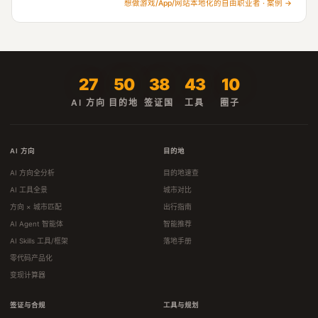
想做游戏/App/网站本地化的自由职业者 · 案例 →
27
50
38
43
10
AI 方向
目的地
签证国
工具
圈子
AI 方向
目的地
AI 方向全分析
目的地速查
AI 工具全景
城市对比
方向 × 城市匹配
出行指南
AI Agent 智能体
智能推荐
AI Skills 工具/框架
落地手册
零代码产品化
变现计算器
签证与合规
工具与规划