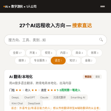
Ai × 数字游民 × 1人公司
27个AI远程收入方向 —
搜索直达
🔍
全部
开发
视觉
内容
商业
效率
27
3
4
3
4
3
媒体
专业服务
语言
知识
金融
2
3
1
2
2
Ai 翻译/本地化
需基础
语言
用AI做多语言翻译、跨境电商本地化、出海内容
门槛
★★
☆
收入
★★
☆
速度
★★★
1-3周到第一笔收入
DeepL
ChatGPT
Claude
沉浸式翻译
Smartling AI
Kimi Chat
DeepSeek
适合：外语专业/有语言能力的人；想从传统翻译转型AI辅助翻译的从业者；