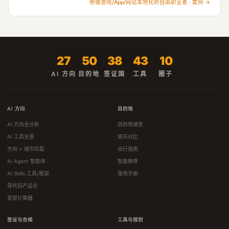
想做游戏/App/网站本地化的自由职业者 · 案例 →
27
50
38
43
10
AI 方向
目的地
签证国
工具
圈子
AI 方向
目的地
AI 方向全分析
目的地速查
AI 工具全景
城市对比
方向 × 城市匹配
出行指南
AI Agent 智能体
智能推荐
AI Skills 工具/框架
落地手册
零代码产品化
变现计算器
签证与合规
工具与规划