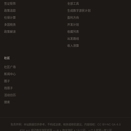
签证矩阵
全部工具
政策追踪
生成数字游民计划
社保计算
盈利方向
多国税务
开发计划
政策解读
收藏列表
出发路线
收入测算
社区
社区广场
新闻中心
圈子
找搭子
活动日历
搜索
免责声明：本站数据仅供参考，不构成法律、税务或移民建议。内容授权：
CC BY-NC-SA 4.0
456.xyz 顺子数字游民部落 — AI × 数字游民 × 1人公司，一个人就是一家公司