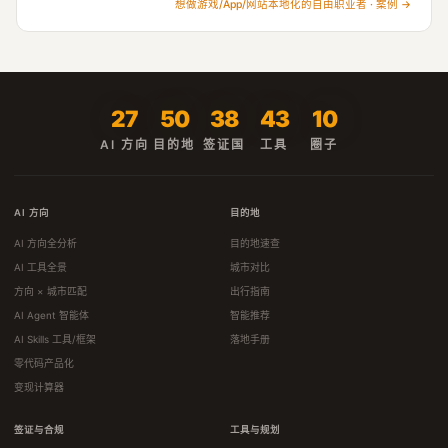
想做游戏/App/网站本地化的自由职业者 · 案例 →
27
50
38
43
10
AI 方向
目的地
签证国
工具
圈子
AI 方向
目的地
AI 方向全分析
目的地速查
AI 工具全景
城市对比
方向 × 城市匹配
出行指南
AI Agent 智能体
智能推荐
AI Skills 工具/框架
落地手册
零代码产品化
变现计算器
签证与合规
工具与规划