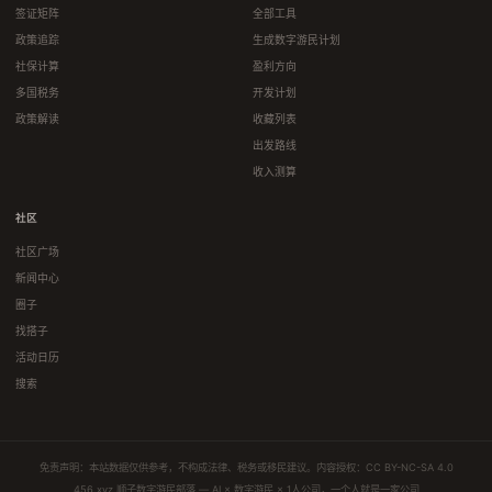
签证矩阵
全部工具
政策追踪
生成数字游民计划
社保计算
盈利方向
多国税务
开发计划
政策解读
收藏列表
出发路线
收入测算
社区
社区广场
新闻中心
圈子
找搭子
活动日历
搜索
免责声明：本站数据仅供参考，不构成法律、税务或移民建议。内容授权：
CC BY-NC-SA 4.0
456.xyz 顺子数字游民部落 — AI × 数字游民 × 1人公司，一个人就是一家公司