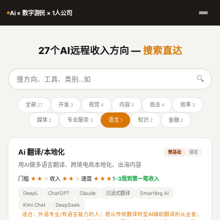
Ai × 数字游民 × 1人公司
27个AI远程收入方向 —
搜索直达
🔍
全部
开发
视觉
内容
商业
效率
27
3
4
3
4
3
媒体
专业服务
语言
知识
金融
2
3
1
2
2
Ai 翻译/本地化
需基础
语言
用AI做多语言翻译、跨境电商本地化、出海内容
门槛
★★
☆
收入
★★
☆
速度
★★★
1-3周到第一笔收入
DeepL
ChatGPT
Claude
沉浸式翻译
Smartling AI
Kimi Chat
DeepSeek
适合：外语专业/有语言能力的人；想从传统翻译转型AI辅助翻译的从业者；