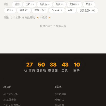
全部
国产
免费版
免费
无代码
开源
标签
35
14
13
10
9
企业
自动化
数据分析
OpenAI
API
展开全部(349)
9
7
7
7
7
筛选：0 个工具
· AI 教育/研究
✕
· AI视频
✕
该筛选条件下暂无工具
27
50
38
43
10
AI 方向
目的地
签证国
工具
圈子
AI 方向
目的地
AI 方向全分析
目的地速查
AI 工具全景
城市对比
方向 × 城市匹配
出行指南