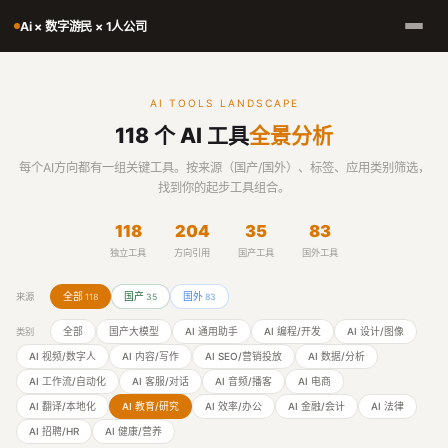
Ai × 数字游民 × 1人公司
AI TOOLS LANDSCAPE
118 个 AI 工具
全景分析
每个AI方向都有一组关键工具。按来源（国产/国外）、标签、应用类别筛选，
找到你的起步工具组合。
118
204
35
83
独立工具
方向引用
国产工具
国外工具
全部
国产
国外
来源
118
35
83
全部
国产大模型
AI 通用助手
AI 编程/开发
AI 设计/图像
类别
AI 视频/数字人
AI 内容/写作
AI SEO/营销投放
AI 数据/分析
AI 工作流/自动化
AI 客服/对话
AI 音频/播客
AI 电商
AI 翻译/本地化
AI 教育/研究
AI 效率/办公
AI 金融/会计
AI 法律
AI 招聘/HR
AI 健康/营养