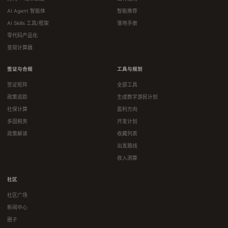
AI Agent 智能体
智能推荐
AI Skills 工具/框架
落地手册
零代码产品化
变现计算器
签证与合规
工具与规划
签证矩阵
全部工具
政策追踪
生成数字游民计划
社保计算
盈利方向
多国税务
开发计划
政策解读
收藏列表
出发路线
收入测算
社区
社区广场
新闻中心
圈子