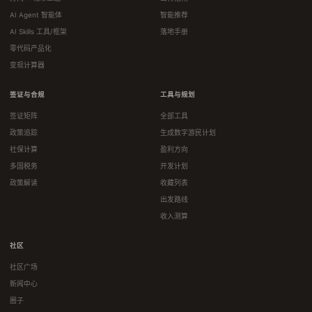
AI Agent 智能体
智能推荐
AI Skills 工具/框架
落地手册
零代码产品化
变现计算器
签证与合规
工具与规划
签证矩阵
全部工具
政策追踪
生成数字游民计划
社保计算
盈利方向
多国税务
开发计划
政策解读
收藏列表
出发路线
收入测算
社区
社区广场
新闻中心
圈子