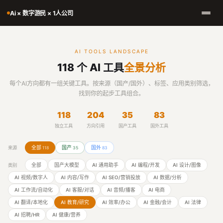
Ai × 数字游民 × 1人公司
AI TOOLS LANDSCAPE
118 个 AI 工具
全景分析
每个AI方向都有一组关键工具。按来源（国产/国外）、标签、应用类别筛选，
找到你的起步工具组合。
118
204
35
83
独立工具
方向引用
国产工具
国外工具
全部
国产
国外
来源
118
35
83
全部
国产大模型
AI 通用助手
AI 编程/开发
AI 设计/图像
类别
AI 视频/数字人
AI 内容/写作
AI SEO/营销投放
AI 数据/分析
AI 工作流/自动化
AI 客服/对话
AI 音频/播客
AI 电商
AI 翻译/本地化
AI 教育/研究
AI 效率/办公
AI 金融/会计
AI 法律
AI 招聘/HR
AI 健康/营养