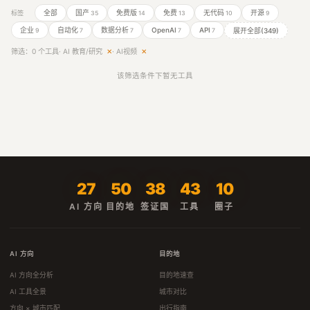
全部
国产
免费版
免费
无代码
开源
标签
35
14
13
10
9
企业
自动化
数据分析
OpenAI
API
展开全部(349)
9
7
7
7
7
筛选：0 个工具
· AI 教育/研究
✕
· AI视频
✕
该筛选条件下暂无工具
27
50
38
43
10
AI 方向
目的地
签证国
工具
圈子
AI 方向
目的地
AI 方向全分析
目的地速查
AI 工具全景
城市对比
方向 × 城市匹配
出行指南