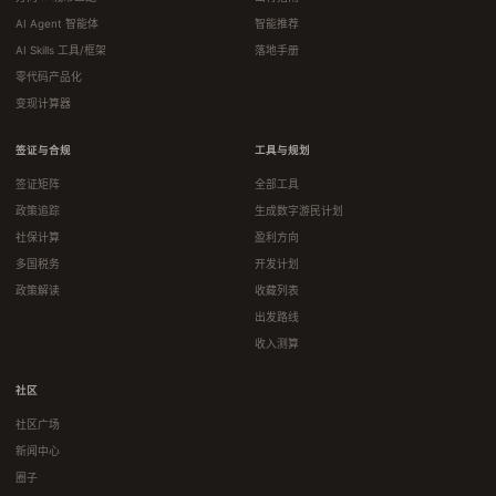
AI Agent 智能体
智能推荐
AI Skills 工具/框架
落地手册
零代码产品化
变现计算器
签证与合规
工具与规划
签证矩阵
全部工具
政策追踪
生成数字游民计划
社保计算
盈利方向
多国税务
开发计划
政策解读
收藏列表
出发路线
收入测算
社区
社区广场
新闻中心
圈子