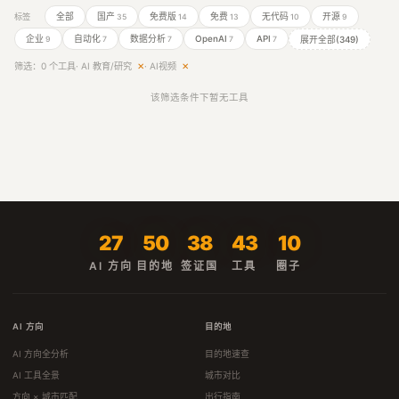
全部
国产
免费版
免费
无代码
开源
标签
35
14
13
10
9
企业
自动化
数据分析
OpenAI
API
展开全部(349)
9
7
7
7
7
筛选：0 个工具
· AI 教育/研究
✕
· AI视频
✕
该筛选条件下暂无工具
27
50
38
43
10
AI 方向
目的地
签证国
工具
圈子
AI 方向
目的地
AI 方向全分析
目的地速查
AI 工具全景
城市对比
方向 × 城市匹配
出行指南