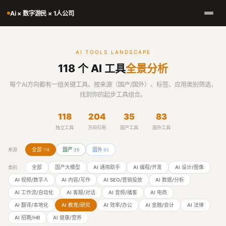
Ai × 数字游民 × 1人公司
AI TOOLS LANDSCAPE
118 个 AI 工具
全景分析
每个AI方向都有一组关键工具。按来源（国产/国外）、标签、应用类别筛选，
找到你的起步工具组合。
118
204
35
83
独立工具
方向引用
国产工具
国外工具
全部
国产
国外
来源
118
35
83
全部
国产大模型
AI 通用助手
AI 编程/开发
AI 设计/图像
类别
AI 视频/数字人
AI 内容/写作
AI SEO/营销投放
AI 数据/分析
AI 工作流/自动化
AI 客服/对话
AI 音频/播客
AI 电商
AI 翻译/本地化
AI 教育/研究
AI 效率/办公
AI 金融/会计
AI 法律
AI 招聘/HR
AI 健康/营养