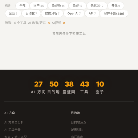
全部
国产
免费版
免费
无代码
开源
标签
35
14
13
10
9
企业
自动化
数据分析
OpenAI
API
展开全部(349)
9
7
7
7
7
筛选：0 个工具
· AI 教育/研究
✕
· AI视频
✕
该筛选条件下暂无工具
27
50
38
43
10
AI 方向
目的地
签证国
工具
圈子
AI 方向
目的地
AI 方向全分析
目的地速查
AI 工具全景
城市对比
方向 × 城市匹配
出行指南