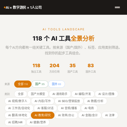
Ai × 数字游民 × 1人公司
AI TOOLS LANDSCAPE
118 个 AI 工具
全景分析
每个AI方向都有一组关键工具。按来源（国产/国外）、标签、应用类别筛选，
找到你的起步工具组合。
118
204
35
83
独立工具
方向引用
国产工具
国外工具
全部
国产
国外
来源
118
35
83
全部
国产大模型
AI 通用助手
AI 编程/开发
AI 设计/图像
类别
AI 视频/数字人
AI 内容/写作
AI SEO/营销投放
AI 数据/分析
AI 工作流/自动化
AI 客服/对话
AI 音频/播客
AI 电商
AI 翻译/本地化
AI 教育/研究
AI 效率/办公
AI 金融/会计
AI 法律
AI 招聘/HR
AI 健康/营养