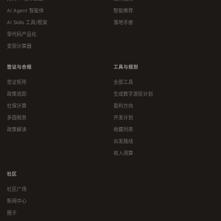
AI Agent 智能体
智能推荐
AI Skills 工具/框架
落地手册
零代码产品化
变现计算器
签证与合规
工具与规划
签证矩阵
全部工具
政策追踪
生成数字游民计划
社保计算
盈利方向
多国税务
开发计划
政策解读
收藏列表
出发路线
收入测算
社区
社区广场
新闻中心
圈子