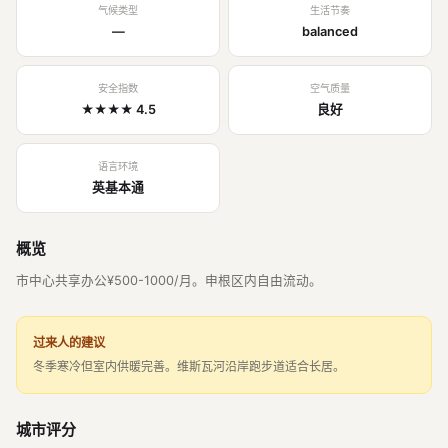
气候类型
生活节奏
—
balanced
安全指数
空气质量
★★★★ 4.5
良好
语言环境
英基本通
概览
市中心共享办公¥500-1000/月。申根区内自由流动。
过来人的建议
冬季寒冷但室内供暖完善。维斯瓦河沿岸跑步道适合长居。
城市评分