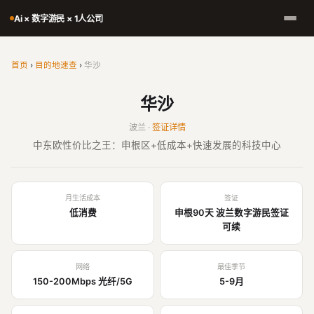
Ai × 数字游民 × 1人公司
首页
›
目的地速查
›
华沙
华沙
波兰 ·
签证详情
中东欧性价比之王：申根区+低成本+快速发展的科技中心
月生活成本
签证
低消费
申根90天 波兰数字游民签证
可续
网络
最佳季节
150-200Mbps 光纤/5G
5-9月