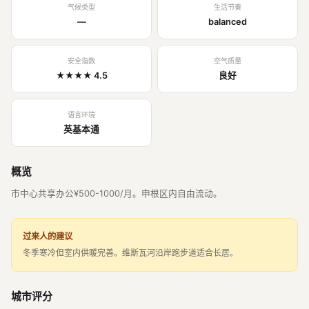
气候类型
生活节奏
—
balanced
安全指数
空气质量
★★★★ 4.5
良好
语言环境
英基本通
概览
市中心共享办公¥500-1000/月。申根区内自由流动。
过来人的建议
冬季寒冷但室内供暖完善。维斯瓦河沿岸跑步道适合长居。
城市评分