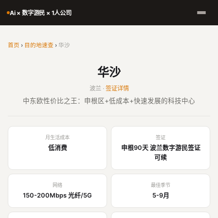
Ai × 数字游民 × 1人公司
首页
›
目的地速查
›
华沙
华沙
波兰 ·
签证详情
中东欧性价比之王：申根区+低成本+快速发展的科技中心
月生活成本
签证
低消费
申根90天 波兰数字游民签证
可续
网络
最佳季节
150-200Mbps 光纤/5G
5-9月