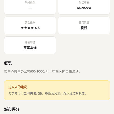
气候类型
生活节奏
—
balanced
安全指数
空气质量
★★★★ 4.5
良好
语言环境
英基本通
概览
市中心共享办公¥500-1000/月。申根区内自由流动。
过来人的建议
冬季寒冷但室内供暖完善。维斯瓦河沿岸跑步道适合长居。
城市评分