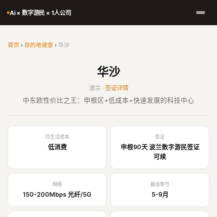
Ai × 数字游民 × 1人公司
首页
›
目的地速查
›
华沙
华沙
波兰 ·
签证详情
中东欧性价比之王：申根区+低成本+快速发展的科技中心
月生活成本
签证
低消费
申根90天 波兰数字游民签证
可续
网络
最佳季节
150-200Mbps 光纤/5G
5-9月