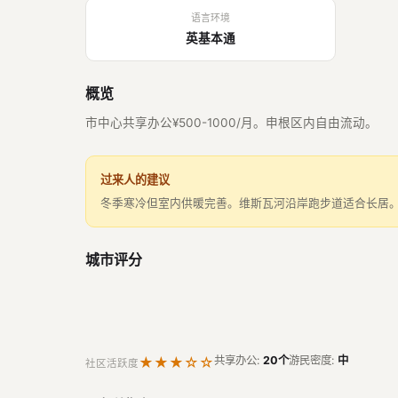
语言环境
英基本通
概览
市中心共享办公¥500-1000/月。申根区内自由流动。
过来人的建议
冬季寒冷但室内供暖完善。维斯瓦河沿岸跑步道适合长居
城市评分
★★★☆☆
共享办公:
20个
游民密度:
中
社区活跃度