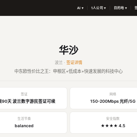
AI ▾
1人公司 ▾
目的地 ▾
华沙
波兰 ·
签证详情
中东欧性价比之王：申根区+低成本+快速发展的科技中心
签证
网络
根90天 波兰数字游民签证可续
150-200Mbps 光纤/5G
生活节奏
安全指数
balanced
★★★★ 4.5