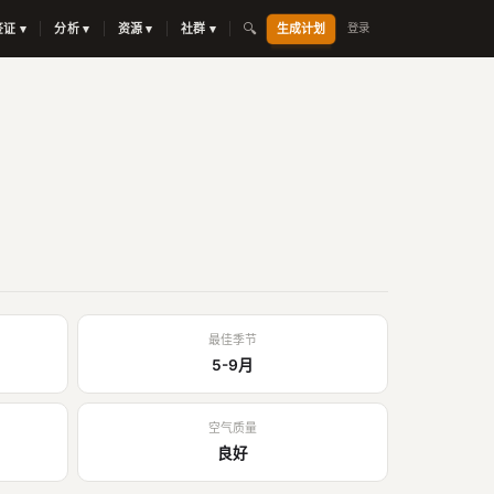
🔍
签证 ▾
分析 ▾
资源 ▾
社群 ▾
生成计划
登录
最佳季节
5-9月
空气质量
良好