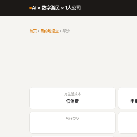
Ai × 数字游民 × 1人公司
首页
›
目的地速查
›
华沙
月生活成本
低消费
申
气候类型
—