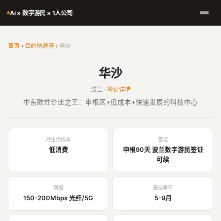
Ai × 数字游民 × 1人公司
首页
›
目的地速查
›
华沙
华沙
波兰 ·
签证详情
中东欧性价比之王：申根区+低成本+快速发展的科技中心
月生活成本
签证
低消费
申根90天 波兰数字游民签证
可续
网络
最佳季节
150-200Mbps 光纤/5G
5-9月