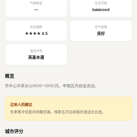
气候类型
生活节奏
—
balanced
安全指数
空气质量
★★★★ 4.5
良好
语言环境
英基本通
概览
市中心共享办公¥500-1000/月。申根区内自由流动。
过来人的建议
冬季寒冷但室内供暖完善。维斯瓦河沿岸跑步道适合长居。
城市评分