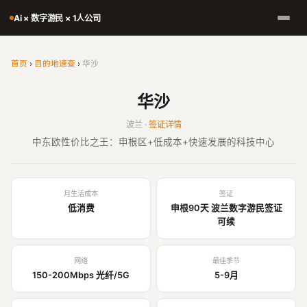
Ai × 数字游民 × 1人公司
首页
›
目的地速查
›
华沙
华沙
波兰 ·
签证详情
中东欧性价比之王：申根区+低成本+快速发展的科技中心
月生活成本
签证
低消费
申根90天 波兰数字游民签证
可续
网络
最佳季节
150-200Mbps 光纤/5G
5-9月