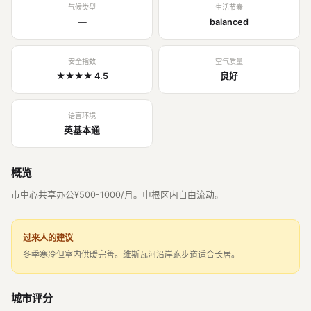
气候类型
生活节奏
—
balanced
安全指数
空气质量
★★★★ 4.5
良好
语言环境
英基本通
概览
市中心共享办公¥500-1000/月。申根区内自由流动。
过来人的建议
冬季寒冷但室内供暖完善。维斯瓦河沿岸跑步道适合长居。
城市评分