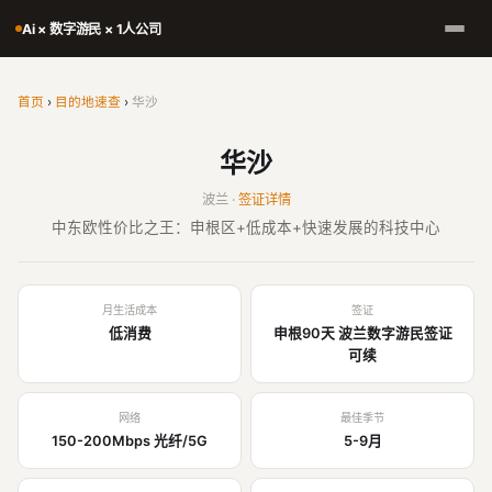
Ai × 数字游民 × 1人公司
首页
›
目的地速查
›
华沙
华沙
波兰 ·
签证详情
中东欧性价比之王：申根区+低成本+快速发展的科技中心
月生活成本
签证
低消费
申根90天 波兰数字游民签证
可续
网络
最佳季节
150-200Mbps 光纤/5G
5-9月