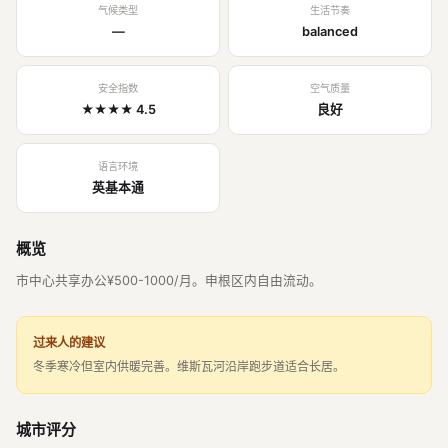
气候类型
生活节奏
—
balanced
安全指数
空气质量
★★★★ 4.5
良好
语言环境
英基本通
概览
市中心共享办公¥500-1000/月。申根区内自由流动。
过来人的建议
冬季寒冷但室内供暖完善。维斯瓦河沿岸跑步道适合长居。
城市评分