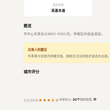
语言环境
英基本通
概览
市中心共享办公¥500-1000/月。申根区内自由流动。
过来人的建议
冬季寒冷但室内供暖完善。维斯瓦河沿岸跑步道适合长居
城市评分
★★★☆☆
共享办公:
20个
游民密度:
中
社区活跃度