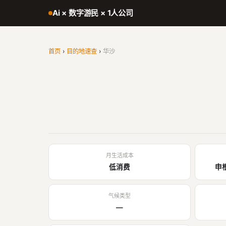
Ai × 数字游民 × 1人公司
首页
›
目的地速查
›
华沙
月生活成本
低消费
申
气候类型
—