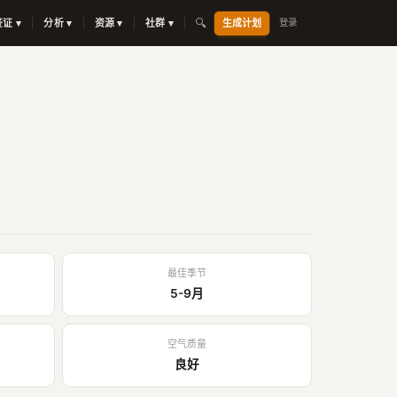
🔍
签证 ▾
分析 ▾
资源 ▾
社群 ▾
生成计划
登录
最佳季节
5-9月
空气质量
良好