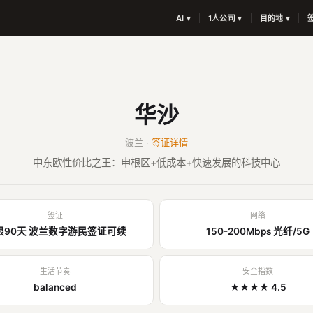
AI ▾
1人公司 ▾
目的地 ▾
华沙
波兰 ·
签证详情
中东欧性价比之王：申根区+低成本+快速发展的科技中心
签证
网络
根90天 波兰数字游民签证可续
150-200Mbps 光纤/5G
生活节奏
安全指数
balanced
★★★★ 4.5