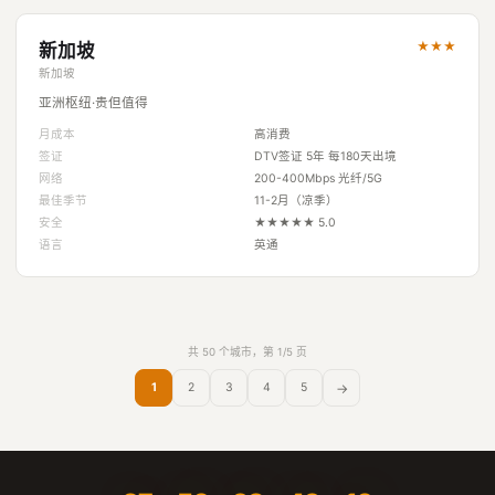
★★★
新加坡
新加坡
亚洲枢纽·贵但值得
月成本
高消费
签证
DTV签证 5年 每180天出境
网络
200-400Mbps 光纤/5G
最佳季节
11-2月（凉季）
安全
★★★★★ 5.0
语言
英通
共 50 个城市，第 1/5 页
→
1
2
3
4
5