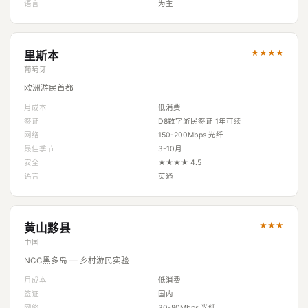
语言
为主
★★★★
里斯本
葡萄牙
欧洲游民首都
月成本
低消费
签证
D8数字游民签证 1年可续
网络
150-200Mbps 光纤
最佳季节
3-10月
安全
★★★★ 4.5
语言
英通
★★★
黄山黟县
中国
NCC黑多岛 — 乡村游民实验
月成本
低消费
签证
国内
网络
30-80Mbps 光纤