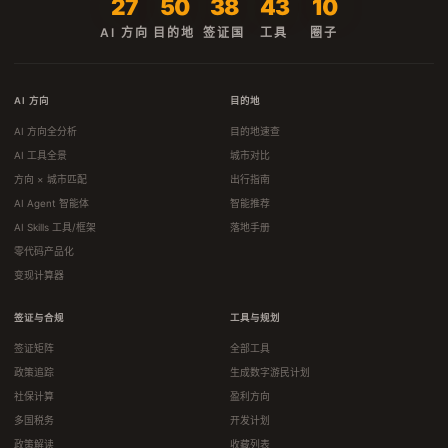
27
50
38
43
10
AI 方向
目的地
签证国
工具
圈子
AI 方向
目的地
AI 方向全分析
目的地速查
AI 工具全景
城市对比
方向 × 城市匹配
出行指南
AI Agent 智能体
智能推荐
AI Skills 工具/框架
落地手册
零代码产品化
变现计算器
签证与合规
工具与规划
签证矩阵
全部工具
政策追踪
生成数字游民计划
社保计算
盈利方向
多国税务
开发计划
政策解读
收藏列表