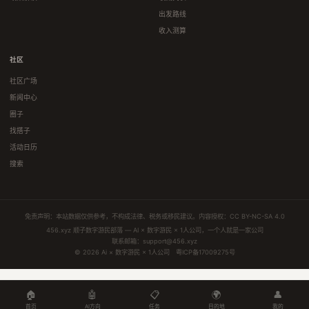
出发路线
收入测算
社区
社区广场
新闻中心
圈子
找搭子
活动日历
搜索
免责声明：本站数据仅供参考，不构成法律、税务或移民建议。内容授权：
CC BY-NC-SA 4.0
456.xyz 顺子数字游民部落 — AI × 数字游民 × 1人公司，一个人就是一家公司
联系邮箱：
support@456.xyz
© 2026 Ai × 数字游民 × 1人公司
粤ICP备17009275号
🏠
🤖
📋
🌍
👤
首页
AI方向
任务
目的地
我的