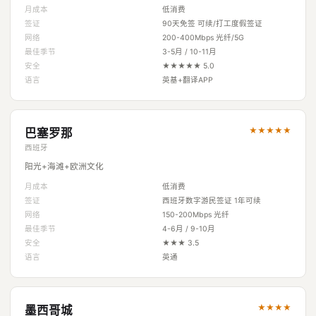
月成本
低消费
签证
90天免签 可续/打工度假签证
网络
200-400Mbps 光纤/5G
最佳季节
3-5月 / 10-11月
安全
★★★★★ 5.0
语言
英基+翻译APP
★★★★★
巴塞罗那
西班牙
阳光+海滩+欧洲文化
月成本
低消费
签证
西班牙数字游民签证 1年可续
网络
150-200Mbps 光纤
最佳季节
4-6月 / 9-10月
安全
★★★ 3.5
语言
英通
★★★★
墨西哥城