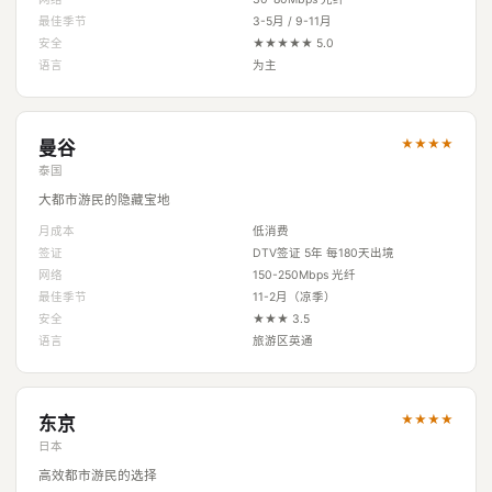
最佳季节
3-5月 / 9-11月
安全
★★★★★ 5.0
语言
为主
★★★★
曼谷
泰国
大都市游民的隐藏宝地
月成本
低消费
签证
DTV签证 5年 每180天出境
网络
150-250Mbps 光纤
最佳季节
11-2月（凉季）
安全
★★★ 3.5
语言
旅游区英通
★★★★
东京
日本
高效都市游民的选择