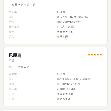
中文数字游民第一站
月成本
低消费
签证
DTV签证 5年 每180天出境
网络
100-200Mbps 光纤
最佳季节
11-2月（凉季）
安全
★★★★ 4.5
语言
英基本通
★★★★★
巴厘岛
印尼
热带灵感充电站
月成本
低消费
签证
B211A商务签证 60天可续签
网络
30-70Mbps 光纤/4G
最佳季节
4-10月（干季）
安全
★★★★ 4.0
语言
旅游区英通