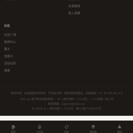
出发路线
收入测算
社区
社区广场
新闻中心
圈子
找搭子
活动日历
搜索
免责声明：本站数据仅供参考，不构成法律、税务或移民建议。内容授权：
CC BY-NC-SA 4.0
456.xyz 顺子数字游民部落 — AI × 数字游民 × 1人公司，一个人就是一家公司
联系邮箱：
support@456.xyz
© 2026 Ai × 数字游民 × 1人公司
粤ICP备17009275号
🏠
🤖
📋
🌍
👤
首页
AI方向
任务
目的地
我的