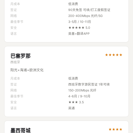
月成本
低消费
签证
90天免签 可续/打工度假签证
网络
200-400Mbps 光纤/5G
最佳季节
3-5月 / 10-11月
安全
★★★★★ 5.0
语言
英基+翻译APP
★★★★★
巴塞罗那
西班牙
阳光+海滩+欧洲文化
月成本
低消费
签证
西班牙数字游民签证 1年可续
网络
150-200Mbps 光纤
最佳季节
4-6月 / 9-10月
安全
★★★ 3.5
语言
英通
★★★★
墨西哥城