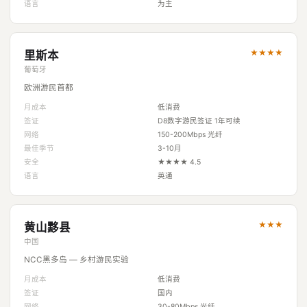
语言
为主
★★★★
里斯本
葡萄牙
欧洲游民首都
月成本
低消费
签证
D8数字游民签证 1年可续
网络
150-200Mbps 光纤
最佳季节
3-10月
安全
★★★★ 4.5
语言
英通
★★★
黄山黟县
中国
NCC黑多岛 — 乡村游民实验
月成本
低消费
签证
国内
网络
30-80Mbps 光纤