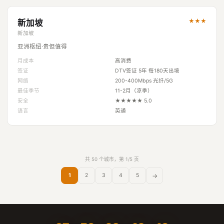
★★★
新加坡
新加坡
亚洲枢纽·贵但值得
月成本
高消费
签证
DTV签证 5年 每180天出境
网络
200-400Mbps 光纤/5G
最佳季节
11-2月（凉季）
安全
★★★★★ 5.0
语言
英通
共 50 个城市，第 1/5 页
→
1
2
3
4
5