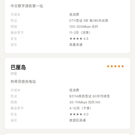
中文数字游民第一站
月成本
低消费
签证
DTV签证 5年 每180天出境
网络
100-200Mbps 光纤
最佳季节
11-2月（凉季）
安全
★★★★ 4.5
语言
英基本通
★★★★★
巴厘岛
印尼
热带灵感充电站
月成本
低消费
签证
B211A商务签证 60天可续签
网络
30-70Mbps 光纤/4G
最佳季节
4-10月（干季）
安全
★★★★ 4.0
语言
旅游区英通