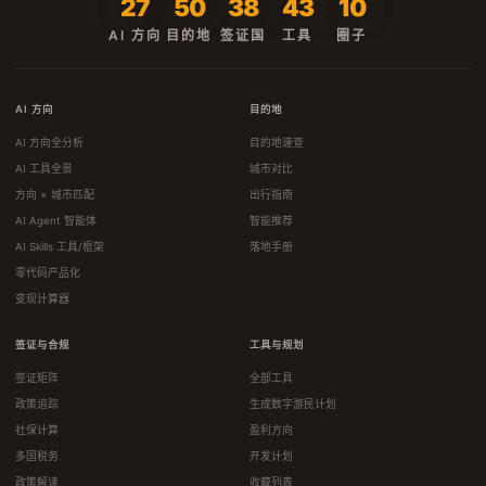
27
50
38
43
10
AI 方向
目的地
签证国
工具
圈子
AI 方向
目的地
AI 方向全分析
目的地速查
AI 工具全景
城市对比
方向 × 城市匹配
出行指南
AI Agent 智能体
智能推荐
AI Skills 工具/框架
落地手册
零代码产品化
变现计算器
签证与合规
工具与规划
签证矩阵
全部工具
政策追踪
生成数字游民计划
社保计算
盈利方向
多国税务
开发计划
政策解读
收藏列表