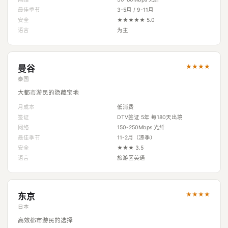
最佳季节
3-5月 / 9-11月
安全
★★★★★ 5.0
语言
为主
★★★★
曼谷
泰国
大都市游民的隐藏宝地
月成本
低消费
签证
DTV签证 5年 每180天出境
网络
150-250Mbps 光纤
最佳季节
11-2月（凉季）
安全
★★★ 3.5
语言
旅游区英通
★★★★
东京
日本
高效都市游民的选择