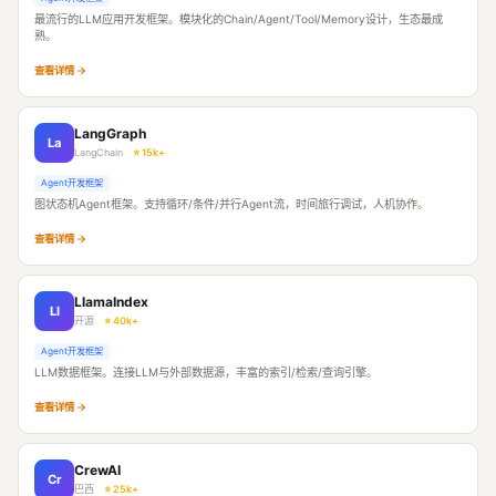
最流行的LLM应用开发框架。模块化的Chain/Agent/Tool/Memory设计，生态最成
熟。
查看详情 →
LangGraph
La
LangChain
⭐ 15k+
Agent开发框架
图状态机Agent框架。支持循环/条件/并行Agent流，时间旅行调试，人机协作。
查看详情 →
LlamaIndex
Ll
开源
⭐ 40k+
Agent开发框架
LLM数据框架。连接LLM与外部数据源，丰富的索引/检索/查询引擎。
查看详情 →
CrewAI
Cr
巴西
⭐ 25k+