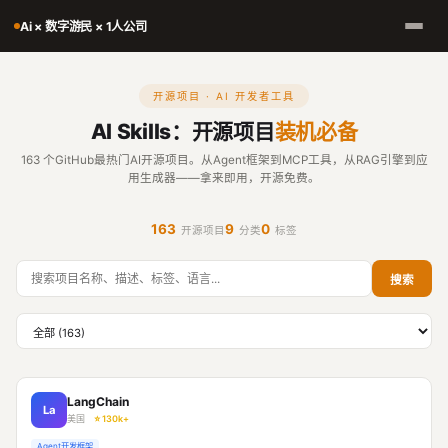
Ai × 数字游民 × 1人公司
开源项目 · AI 开发者工具
AI Skills：开源项目
装机必备
163 个GitHub最热门AI开源项目。从Agent框架到MCP工具，从RAG引擎到应
用生成器——拿来即用，开源免费。
163
9
0
开源项目
分类
标签
搜索
LangChain
La
美国
⭐ 130k+
Agent开发框架