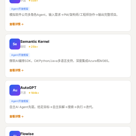
中国
⭐ 55k+
Agent开发框架
模拟软件公司多角色Agent。输入需求→PM/架构师/工程师协作→输出完整项目。
查看详情 →
Semantic Kernel
Se
微软
⭐ 25k+
Agent开发框架
微软AI编排SDK。C#/Python/Java多语言支持，深度集成Azure和M365。
查看详情 →
AutoGPT
Au
开源
⭐ 184k+
Agent开发框架
自主AI Agent先驱。给定目标→自主拆解→搜索→执行→迭代。
查看详情 →
Flowise