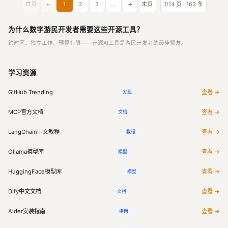
首页
←
1
2
3
...
→
末页
1/14 页 · 163 条
为什么数字游民开发者需要这些开源工具？
跨时区、独立工作、预算有限——开源AI工具是游民开发者的最佳盟友。
学习资源
GitHub Trending
查看 →
发现
MCP官方文档
查看 →
文档
LangChain中文教程
查看 →
教程
Ollama模型库
查看 →
模型
HuggingFace模型库
查看 →
模型
Dify中文文档
查看 →
文档
Aider安装指南
查看 →
指南