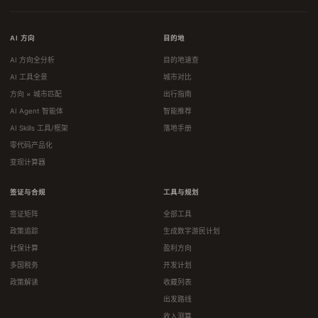
AI 方向
目的地
AI 方向全分析
目的地速查
AI 工具全景
城市对比
方向 × 城市匹配
出行指南
AI Agent 智能体
智能推荐
AI Skills 工具/框架
落地手册
零代码产品化
变现计算器
签证与合规
工具与规划
签证矩阵
全部工具
政策追踪
生成数字游民计划
社保计算
盈利方向
多国税务
开发计划
政策解读
收藏列表
出发路线
收入测算