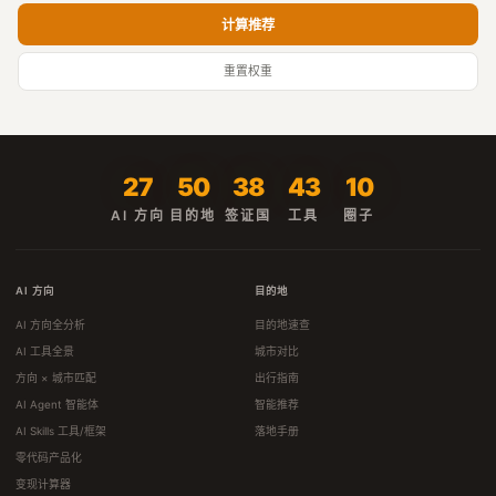
计算推荐
重置权重
27
50
38
43
10
AI 方向
目的地
签证国
工具
圈子
AI 方向
目的地
AI 方向全分析
目的地速查
AI 工具全景
城市对比
方向 × 城市匹配
出行指南
AI Agent 智能体
智能推荐
AI Skills 工具/框架
落地手册
零代码产品化
变现计算器