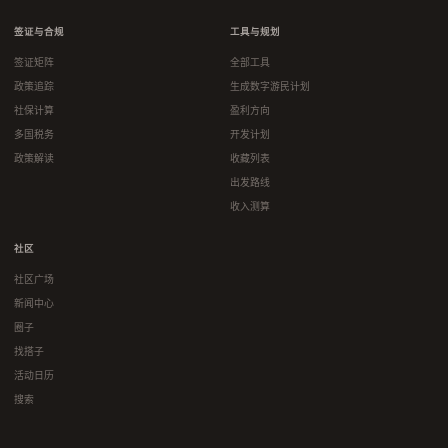
签证与合规
工具与规划
签证矩阵
全部工具
政策追踪
生成数字游民计划
社保计算
盈利方向
多国税务
开发计划
政策解读
收藏列表
出发路线
收入测算
社区
社区广场
新闻中心
圈子
找搭子
活动日历
搜索