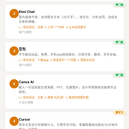
零门槛
Kimi Chat
2
国内直接可用，支持超长文本（20万字），读论文、分析合同、总结长
文章的神器。
👉 现在就试：注册 → 上传一个PDF → 让AI总结要点
国产大模型
零门槛
豆包
3
字节跳动出品，免费，手机App体验极好。日常问答、翻译、写作全能。
👉 现在就试：下载App → 用语音问一个问题 → 感受AI对话
国产大模型
零门槛
Canva AI
4
输入一句话就能生成海报、PPT、社媒图片。设计师零基础也能做专业
视觉。
👉 现在就试：注册 → 搜索"AI生成" → 描述你想要的图
AI 设计/图像
需学习
Cursor
5
用中文告诉它你想做什么，它帮你写代码。零编程基础也能在30分钟内