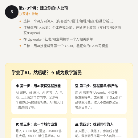
第2-3个月：建立你的1人公司
5
⏱ 预计：持续
选择一个AI方向深入（内容创作/设计/编程/电商/数据分析...）
注册你的1人公司：个体户或公司，开通线上收款（支付宝/微信商
家/PayPal）
在 Upwork/小红书/朋友圈接第一个AI相关的单
目标：用AI技能赚到第一个 ¥500，验证你的1人公司模型
学会了AI，然后呢？→ 成为数字游民
🧠 第一步：用AI获得远程技能
💻 第二步：远程接单/做产品
AI 编程、AI 设计、AI 内容、AI 电
用 AI 技能在 Upwork、小红书、
商……上面27个方向中，至少有一
朋友圈接单。或者做一个 SaaS 产
个和你已有的经验相关。AI 把入门
品收取月费。收入不依赖办公室，
门槛降到了零。
地点自由了。
🌏 第三步：选一个城市出发
👥 第四步：找到同行的人
月入 ¥3000 够住清迈，¥5000 够
加入圈子、找搭子、参加线下活
住大理，¥8000 够住里斯本。AI
动。数字游民不是一个人的路——