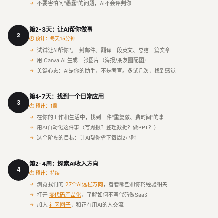
不要害怕问"愚蠢"的问题，AI不会评判你
第2-3天：让AI帮你做事
2
⏱ 预计：每天15分钟
试试让AI帮你写一封邮件、翻译一段英文、总结一篇文章
用 Canva AI 生成一张图片（海报/朋友圈配图）
关键心态：AI是你的助手，不是考官。多试几次，找到感觉
第4-7天：找到一个日常应用
3
⏱ 预计：1周
在你的工作和生活中，找到一件"重复做、费时间"的事
用AI自动化这件事（写周报？整理数据？做PPT？）
这个阶段的目标：让AI帮你省下每周2小时
第2-4周：探索AI收入方向
4
⏱ 预计：持续
浏览我们的
27个AI远程方向
，看看哪些和你的经验相关
打开
零代码产品化
，了解如何不写代码做SaaS
加入
社区圈子
，和正在用AI的人交流