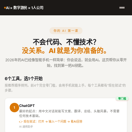
Ai × 数字游民 × 1人公司
你的 AI 第一课
不会代码、不懂技术？
没关系。AI 就是为你准备的。
2026年的AI已经像智能手机一样简单：你会说话，就会用AI。这页帮你从零开
始，找到第一把AI钥匙。
6个工具，选1个开始
按推荐顺序排列。前4个完全零门槛，会用手机就能上手。每个工具都有"现在就试"的
步骤。
零门槛
ChatGPT
1
最好的起点：用中文对话就能写文案、翻译、总结、头脑风暴。不需要
任何技术基础。
👉 现在就试：打开 → 输入一个问题 → 看AI回答
AI 通用助手