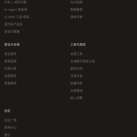
方向 × 城市匹配
出行指南
AI Agent 智能体
智能推荐
AI Skills 工具/框架
落地手册
零代码产品化
变现计算器
签证与合规
工具与规划
签证矩阵
全部工具
政策追踪
生成数字游民计划
社保计算
盈利方向
多国税务
开发计划
政策解读
收藏列表
出发路线
收入测算
社区
社区广场
新闻中心
圈子