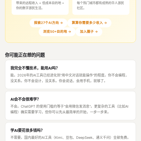
带来的远程收入 + 低成本目的地 =
每个热门城市都有成熟的华人游民
你的数字游民生活。
社区。
探索27个AI方向 →
算算你需要多少收入 →
浏览50+目的地 →
加入圈子 →
你可能正在想的问题
我完全不懂技术，能用AI吗？
能。2026年的AI工具已经进化到"用中文对话就能操作"的程度。你不会编程，
没关系。你不会设计，没关系。你会说话，会用手机，就够了。
AI会不会很难学？
不会。ChatGPT 的使用门槛约等于"会用微信发消息"。更复杂的工具（比如AI
编程）确实需要学习，但你可以先从最简单的开始，一步一步来。
学AI要花很多钱吗？
不需要。国内最好的AI工具（Kimi、豆包、DeepSeek、通义千问）全部免费。