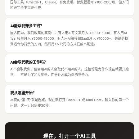
国际工具（ChatGPT、Claude）有免费版。付费版通常 ¥100-200/月，但入门
阶段完全不需要付费。
AI能帮我赚多少钱？
因人而异。我们收集的案例中：有人用AI写文案月入 ¥2000-5000，有人用AI
设计接单月入 ¥5000-15000，有人用AI编程做SaaS月入 ¥10000+。关键是找
到适合你背景的方向，然后用1人公司的方式低成本跑通。
AI会取代我的工作吗？
AI不会取代你，但会用AI的人会取代不用AI的人。这恰恰是为什么现在就要开始
学——不是为了和AI竞争，而是让AI成为你的竞争力。
我从哪里开始？
本页的"第1天"就是起点。现在就打开 ChatGPT 或 Kimi Chat，输入你的第一个
问题。这一步只需要30秒。
现在，打开一个AI工具