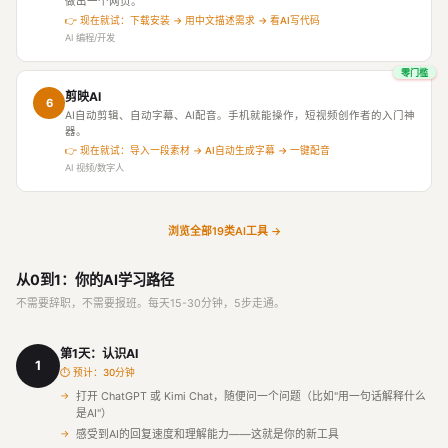
做出一个网页。
👉 现在就试：下载安装 → 用中文描述需求 → 看AI写代码
AI 编程/开发
零门槛
剪映AI
6
AI自动剪辑、自动字幕、AI配音。手机就能操作，短视频创作者的入门神
器。
👉 现在就试：导入一段素材 → AI自动生成字幕 → 一键配音
AI 视频/数字人
浏览全部19类AI工具 →
从0到1：你的AI学习路径
不需要辞职，不需要报班。每天15-30分钟，5步走通。
第1天：认识AI
1
⏱ 预计：30分钟
打开 ChatGPT 或 Kimi Chat，随便问一个问题（比如"用一句话解释什么
是AI"）
感受到AI的回复速度和理解能力——这就是你的新工具