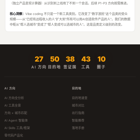
（独立产品变现计算器）从识别到上线用了不到一个会话。后续 P1-P3 方向按需推进。
核心洞察：
Vibe coding 不只是一个新工具类别。它改变了"数字游民"这个品类的受众
规模——从"已经有远程收入的人"扩大到"所有可以用AI创造软件产品的人"。我们的数据
中枢从"帮人选城市"变成了"帮人变成可以选城市的人"。这是品类定义级别的改变。
27
50
38
43
10
AI 方向
目的地
签证国
工具
圈子
AI 方向
目的地
AI 方向全分析
目的地速查
AI 工具全景
城市对比
方向 × 城市匹配
出行指南
AI Agent 智能体
智能推荐
AI Skills 工具/框架
落地手册
零代码产品化