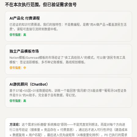
不在本次执行范围，但已验证需求信号
AI产品化 付费课程
已验证的知识付费赛道。我们的独特性：不是教编程，是教"用AI做产品→覆盖游民生活
费"。课程可直接引流转到数据中枢。
信号强度：高
独立产品模板市场
Notion模板/Gumroad模板的市场验证了"卖工具给别人"的模式。可以做"游民专用工具
模板"：签证追踪模板、多币种记账模板、路线规划模板。
信号强度：中
AI游民顾问（ChatBot）
基于37城+55国+31省数据结构，训练一个能回答"我月薪1万5能去哪""葡萄牙D8签证条
件是什么"的AI助手。完全基于自有数据，零幻觉。
信号强度：高
方法论：
这个需求分析遵循"系统推动"原则——不是凭直觉列想法，而是对每个方向进
行三信号验证（搜索量 × 竞品存在 × 付费意愿），通过后才进入可行性评估（建造成本
× 数据复用 × 用户匹配），最后进入优先级矩阵（4维度量化排序）。P0 已执行的需求