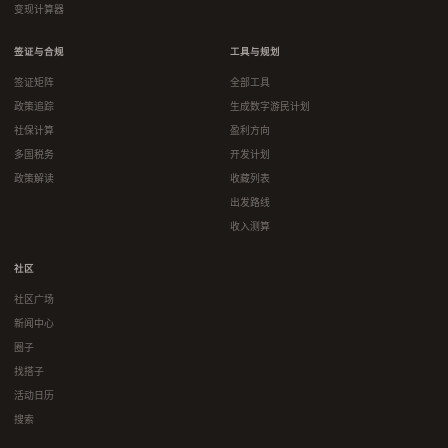
变现计算器
签证与合规
工具与规划
签证矩阵
全部工具
政策追踪
生成数字游民计划
社保计算
盈利方向
多国税务
开发计划
政策解读
收藏列表
出发路线
收入测算
社区
社区广场
新闻中心
圈子
找搭子
活动日历
搜索