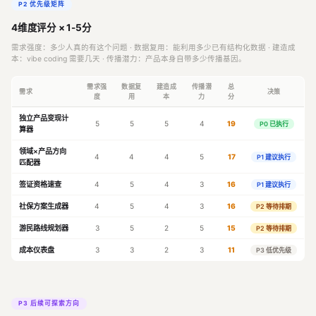
P2 优先级矩阵
4维度评分 × 1-5分
需求强度：多少人真的有这个问题 · 数据复用：能利用多少已有结构化数据 · 建造成
本：vibe coding 需要几天 · 传播潜力：产品本身自带多少传播基因。
需求强
数据复
建造成
传播潜
总
需求
决策
度
用
本
力
分
独立产品变现计
5
5
5
4
19
P0 已执行
算器
领域×产品方向
4
4
4
5
17
P1 建议执行
匹配器
签证资格速查
4
5
4
3
16
P1 建议执行
社保方案生成器
4
5
4
3
16
P2 等待排期
游民路线规划器
3
5
2
5
15
P2 等待排期
成本仪表盘
3
3
2
3
11
P3 低优先级
P3 后续可探索方向