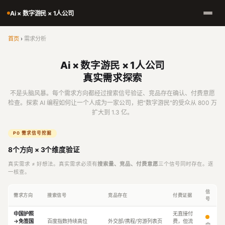
Ai × 数字游民 × 1人公司
首页
›
需求分析
Ai × 数字游民 × 1人公司
真实需求探索
不是头脑风暴。每个需求方向都经过搜索信号验证、竞品存在确认、付费意愿
检查。探索 AI 编程如何让一个人成为一家公司，把"数字游民"的受众从 800 万
扩大到 1.3 亿。
P0 需求信号挖掘
8个方向 × 3个维度验证
真实需求 ≠ 好想法。真实需求必须有
搜索量、竞品、付费意愿
三个信号同时存在。逐
一核查。
信
需求方向
搜索信号
竞品存在
付费证据
号
中国护照
无直接付
→免签国
百度指数持续高位
外交部/携程/穷游列表页
费，但流
中