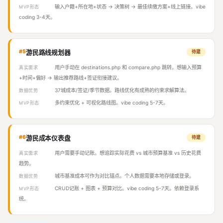
输入户籍+所在地+状态 → 决策树 → 最佳续缴方案+线上链接。vibe
MVP形态
coding 3-4天。
#5
游民路线规划器
待建
用户手动在 destinations.php 和 compare.php 跳转。想输入预算
真实需求
+时间+偏好 → 输出推荐路线+签证衔接建议。
37城成本/签证/季节数据。路线优化有成熟的约束求解算法。
数据优势
多约束优化 + 可视化路线图。vibe coding 5-7天。
MVP形态
#6
游民成本仪表盘
待建
用户需要手动记账。想追踪实际花费 vs 城市预算基准 vs 历史花费
真实需求
趋势。
城市基准成本可作为对比锚点。个人数据需要本地存储或登录。
数据优势
CRUD记账 + 图表 + 预算对比。vibe coding 5-7天。依赖登录系
MVP形态
统。