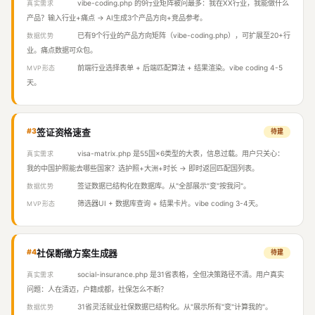
vibe-coding.php 的9行业矩阵被问最多：我在XX行业，我能做什么
真实需求
产品？输入行业+痛点 → AI生成3个产品方向+竞品参考。
已有9个行业的产品方向矩阵（vibe-coding.php），可扩展至20+行
数据优势
业。痛点数据可众包。
前端行业选择表单 + 后端匹配算法 + 结果渲染。vibe coding 4-5
MVP形态
天。
#3
签证资格速查
待建
visa-matrix.php 是55国×6类型的大表，信息过载。用户只关心：
真实需求
我的中国护照能去哪些国家？选护照+大洲+时长 → 即时返回匹配国列表。
签证数据已结构化在数据库。从"全部展示"变"按我问"。
数据优势
筛选器UI + 数据库查询 + 结果卡片。vibe coding 3-4天。
MVP形态
#4
社保断缴方案生成器
待建
social-insurance.php 是31省表格，全但决策路径不清。用户真实
真实需求
问题：人在清迈，户籍成都，社保怎么不断？
31省灵活就业社保数据已结构化。从"展示所有"变"计算我的"。
数据优势