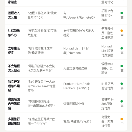
家速查
量可转化
招聘平台
远程收入
"远程工作怎么找"搜索
电
抽佣15-
怎么来
量年增40%
鸭/Upwork/RemoteOK
高
30%
无直接付
社保断缴
"灵活就业社保"百度指
支付宝市民中心/各地人
费，刚性
怎么办
数稳定
社局
中
工具需求
Nomad
去哪生活
"哪个城市生活成本
Nomad List ($49/
List 验证
便宜
低"稳定搜索
年)/Numbeo
高
付费意愿
课程¥99-
不会编程
"零基础创业""不会技
大量知识付费课程
999，已
怎么创业
术怎么互联网创业"
高
验证
独立开发
"独立开发者""一人公
Product Hunt/Indie
IH社区已
者怎么赚
司""micro saas"增量
Hackers($200/年)
验证付费
高
钱
市场
出国后国
套餐¥18-
"中国移动国际漫
内号码保
运营商国际业务
88/月稳
游""出国怎么收短信"
高
留
定付费
穷游免
多国旅行
"东南亚旅行路线""欧
穷游/马蜂窝/行程助手
费，无直
路线规划
洲一个月行程"
中
接付费