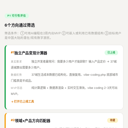
P1 可行性评估
6个方向通过筛选
筛选条件：①可用AI编程在2周内出MVP ②可嵌入或利用已有数据结构 ③目标用户
是中国大陆的潜在/现有数字游民。
#1
独立产品变现计算器
已上线
独立开发者最常问：我要多少用户才能辞职？输入产品定价 → 37城
真实需求
逐城算出需要多少用户。
37城生活成本数据已结构化，直接复用。vibe-coding.php 底部城市
数据优势
门槛表是半成品。
纯计算逻辑 + 数据表渲染 + 实时交互滑块。vibe coding 2-3天可出
MVP形态
MVP。
→ 打开已上线工具
#2
领域×产品方向匹配器
待建