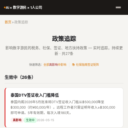
Ai × 数字游民 × 1人公司
首页
›
政策追踪
政策追踪
影响数字游民的税务、社保、签证、地方扶持政策 — 实时追踪，持续更
新 · 共27条
快速筛选：
全部
高影响
中影响
|
📚 社保指南
签证矩阵
生效中（26条）
泰国DTV签证收入门槛降低
泰国内阁2026年5月批准将DTV签证收入门槛从฿500,000降至
฿300,000（约¥60,000/年）。远程工作者只需证明年收入≥฿300,000
即可申请。5年有效期，每次入境180天。
2026-05-15
高影响
生效中