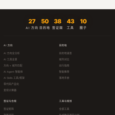
27
50
38
43
10
AI 方向
目的地
签证国
工具
圈子
AI 方向
目的地
AI 方向全分析
目的地速查
AI 工具全景
城市对比
方向 × 城市匹配
出行指南
AI Agent 智能体
智能推荐
AI Skills 工具/框架
落地手册
零代码产品化
变现计算器
签证与合规
工具与规划
签证矩阵
全部工具
政策追踪
生成数字游民计划