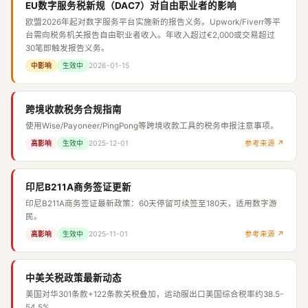
EU数字服务税新规（DAC7）对自由职业者的影响
欧盟2026年起对数字服务平台实施新的报告义务。Upwork/Fiverr等平
台需向税务机关报告自由职业者收入。年收入超过€2,000或交易超过
30笔即触发报告义务。
2026-01-15
中影响
生效中
跨境收款税务合规指南
使用Wise/Payoneer/PingPong等跨境收款工具的税务申报注意事项。
2025-12-01
参考来源 ↗
高影响
生效中
印尼B211A商务签证更新
印尼B211A商务签证最新政策：60天停留可续签至180天，适用数字游
民。
2025-11-01
参考来源 ↗
高影响
生效中
中美关税政策最新动态
美国对华301条款+122条款关税叠加，运动服出口美国综合税率约38.5-
54.5%。