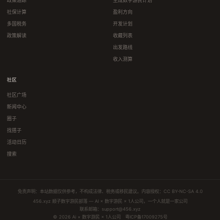
社保计算
盈利方向
多国税务
开发计划
政策解读
收藏列表
出发路线
收入测算
社区
社区广场
新闻中心
圈子
找搭子
活动日历
搜索
免责声明：本站数据仅供参考，不构成法律、税务或移民建议。内容授权：
CC BY-NC-SA 4.0
456.xyz 顺子数字游民部落 — AI × 数字游民 × 1人公司，一个人就是一家公司
联系邮箱：
support@456.xyz
© 2026 Ai × 数字游民 × 1人公司
粤ICP备17009275号