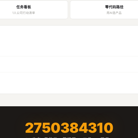
任务看板
零代码路径
1人公司行动清单
用AI造产品
27
50
38
43
10