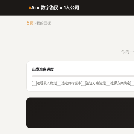
Ai × 数字游民 × 1人公司
首页
›
我的面板
你的一
出发准备进度
远程收入稳定
选定目标城市
签证方案清楚
社保方案搞定