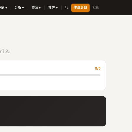
🔍
签证 ▾
分析 ▾
资源 ▾
社群 ▾
生成计划
登录
做什么。
0/5