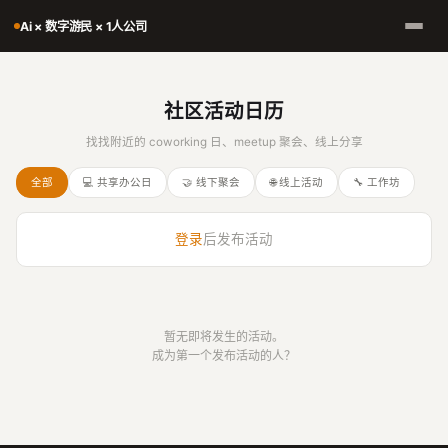
Ai × 数字游民 × 1人公司
社区活动日历
找找附近的 coworking 日、meetup 聚会、线上分享
全部
💻 共享办公日
🤝 线下聚会
🌐 线上活动
🔧 工作坊
登录
后发布活动
暂无即将发生的活动。
成为第一个发布活动的人？