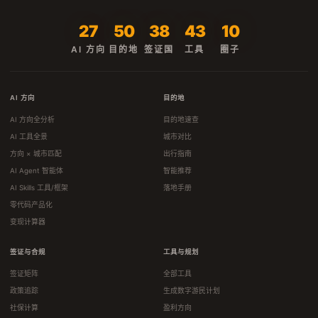
27
50
38
43
10
AI 方向
目的地
签证国
工具
圈子
AI 方向
目的地
AI 方向全分析
目的地速查
AI 工具全景
城市对比
方向 × 城市匹配
出行指南
AI Agent 智能体
智能推荐
AI Skills 工具/框架
落地手册
零代码产品化
变现计算器
签证与合规
工具与规划
签证矩阵
全部工具
政策追踪
生成数字游民计划
社保计算
盈利方向