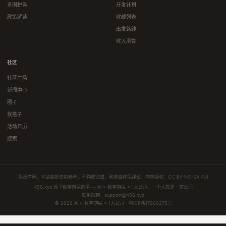
多国税务
开发计划
政策解读
收藏列表
出发路线
收入测算
社区
社区广场
新闻中心
圈子
找搭子
活动日历
搜索
免责声明：本站数据仅供参考，不构成法律、税务或移民建议。内容授权：
CC BY-NC-SA 4.0
456.xyz 顺子数字游民部落 — AI × 数字游民 × 1人公司，一个人就是一家公司
联系邮箱：
support@456.xyz
© 2026 Ai × 数字游民 × 1人公司
粤ICP备17009275号