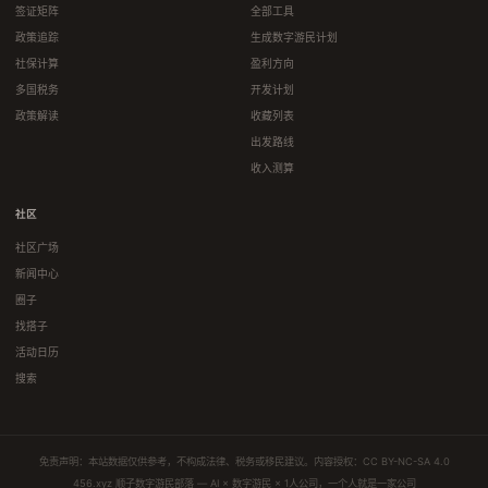
签证矩阵
全部工具
政策追踪
生成数字游民计划
社保计算
盈利方向
多国税务
开发计划
政策解读
收藏列表
出发路线
收入测算
社区
社区广场
新闻中心
圈子
找搭子
活动日历
搜索
免责声明：本站数据仅供参考，不构成法律、税务或移民建议。内容授权：
CC BY-NC-SA 4.0
456.xyz 顺子数字游民部落 — AI × 数字游民 × 1人公司，一个人就是一家公司