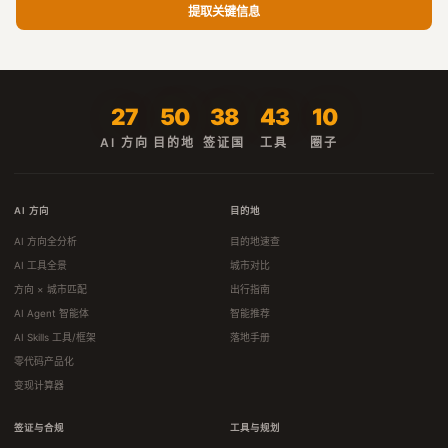
提取关键信息
27
50
38
43
10
AI 方向
目的地
签证国
工具
圈子
AI 方向
目的地
AI 方向全分析
目的地速查
AI 工具全景
城市对比
方向 × 城市匹配
出行指南
AI Agent 智能体
智能推荐
AI Skills 工具/框架
落地手册
零代码产品化
变现计算器
签证与合规
工具与规划