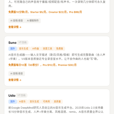
人。可克隆自己的声音用于播客/视频配音/有声书，一次录制几分钟即可永久复
用。
免费版10分钟/月，Starter $5/月，Creator $22/月，Pro $99/月
Ai 音频/语音
AI 播客制作
查看详情 →
Suno
1个方向
国外
音乐生成
AI作曲
创意工具
免费版
AI音乐生成器——输入文字描述（歌词/风格/情绪）即可生成完整歌曲（含人声
+伴奏）。V4版本音质接近专业录音室水平。让不会作曲的人也能"写"歌。
免费版每日10首（50积分），Pro $10/月，Premier $30/月
Ai 音频/语音
查看详情 →
Udio
1个方向
国外
AI音乐
音乐生成
可商用
高质量
前Google DeepMind研究人员创立的AI音乐生成平台。2025年Udio 2.0支持最
长15分钟音乐生成、人声+伴奏分离、风格混搭、remix。AI音乐质量业界公认