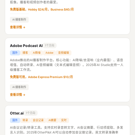
抠像。播客和视频创作者的最爱。
免费版基础，Hobby $24/月，Business $40/月
AI 播客制作
查看详情 →
Adobe Podcast AI
1个方向
国外
播客
AI降噪
Adobe
音频编辑
Adobe推出的AI播客制作平台。核心功能：AI降噪/去混响（业内最强）、语音
增强、自动转录、AI音频编辑（文本式编辑音频）。2025年AI Studio支持一人
级播客工作流。
免费版可用，Adobe Express Premium $10/月
AI 播客制作
查看详情 →
Otter.ai
1个方向
国外
转录
会议记录
AI摘要
实时
AI会议记录/转录工具。支持实时录音转文字、AI会议摘要、行动项提取、多发
言人识别。2025年OtterPilot AI可以自动参加会议做记录。英文转录准确率