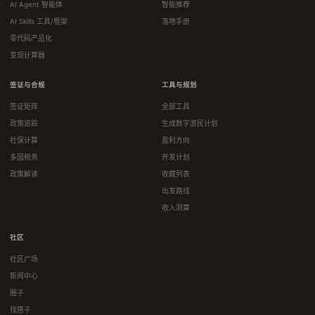
AI Agent 智能体
智能推荐
AI Skills 工具/框架
落地手册
零代码产品化
变现计算器
签证与合规
工具与规划
签证矩阵
全部工具
政策追踪
生成数字游民计划
社保计算
盈利方向
多国税务
开发计划
政策解读
收藏列表
出发路线
收入测算
社区
社区广场
新闻中心
圈子
找搭子