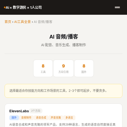
Ai × 数字游民 × 1人公司
首页
›
AI工具全景
›
AI 音频/播客
AI 音频/播客
AI 配音、音乐生成、播客制作
8
9
8
工具
方向引用
国外
选择最适合你技能方向和工作场景的工具，2-3个即可起步，不要贪多。
ElevenLabs
2个方向
国外
音频制作
语音合成
声音克隆
多语言
AI语音合成和声音克隆的领军产品，支持29种语言，生成的语音自然度接近真