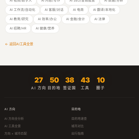
AI 视频/数字人
AI 内容/写作
AI SEO/营销投放
AI 数据/分析
AI 工作流/自动化
AI 客服/对话
AI 电商
AI 翻译/本地化
AI 教育/研究
AI 效率/办公
AI 金融/会计
AI 法律
AI 招聘/HR
AI 健康/营养
← 返回AI工具全景
27
50
38
43
10
AI 方向
目的地
签证国
工具
圈子
AI 方向
目的地
AI 方向全分析
目的地速查
AI 工具全景
城市对比
方向 × 城市匹配
出行指南