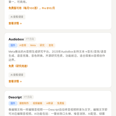
第一，可商用。
免费版可用（每月100首），Pro $10/月
Ai 音频/语音
查看详情 →
Audiobox
1个方向
国外
AI音频
Meta
研究
音效
Meta推出的AI音频生成研究平台。2025年AudioBox支持文本→音乐/音效/语音
生成、语音克隆、音色转换。开源研究性质，功能前沿，适合探索AI音频创作
边界。
免费（研究用途）
Ai 音频/语音
查看详情 →
Descript
1个方向
国外
播客制作
视频编辑
AI转录
免费版
像编辑文档一样编辑音视频——Descript自动将音视频转录为文字，编辑文字即
可对应编辑音视频。AI功能包括：一键去除口头禅、噪音消除、AI配音、绿幕